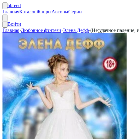
libreed
Главная
Каталог
Жанры
Авторы
Серии
Войти
Главная
›
Любовное фэнтези
›
Элена Дефф
›
(Не)удачное падение, 