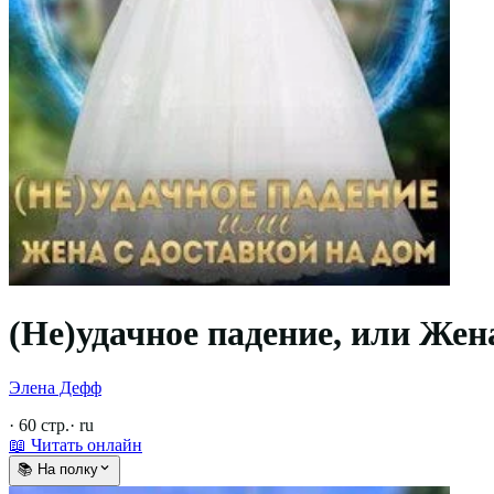
(Не)удачное падение, или Жен
Элена Дефф
·
60
стр.
·
ru
📖 Читать онлайн
📚 На полку