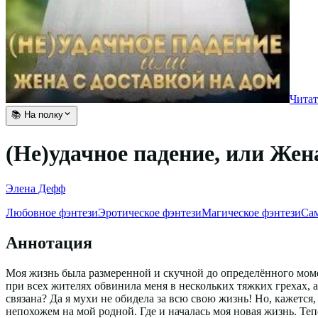
Читат
📚 На полку
(Не)удачное падение, или Жен
Элена Дефф
Любовное фэнтези
Эротическое фэнтези
Магическое фэнтези
Сам
Аннотация
Моя жизнь была размеренной и скучной до определённого момен
при всех жителях обвинила меня в нескольких тяжких грехах, а
связана? Да я мухи не обидела за всю свою жизнь! Но, кажется,
непохожем на мой родной. Где и началась моя новая жизнь. Теп