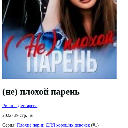
(не) плохой парень
Ригина Дегтярева
2022
·
39
стр.
·
ru
Серия:
Плохие парни ДЛЯ хороших девочек
(#
1
)