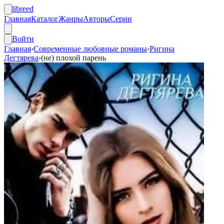
libreed
Главная
Каталог
Жанры
Авторы
Серии
Войти
Главная
›
Современные любовные романы
›
Ригина
Дегтярева
›
(не) плохой парень