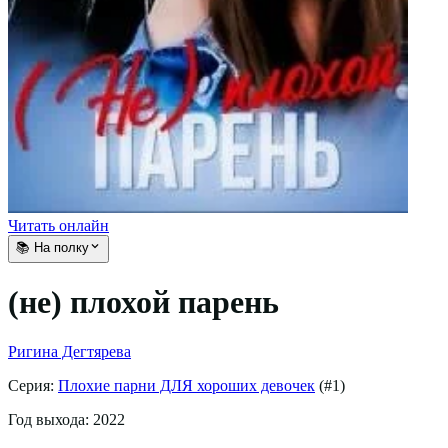
Читать онлайн
📚 На полку
(не) плохой парень
Ригина Дегтярева
Серия:
Плохие парни ДЛЯ хороших девочек
(#
1
)
Год выхода:
2022