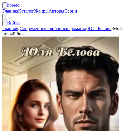
libreed
Главная
Каталог
Жанры
Авторы
Серии
Войти
Главная
›
Современные любовные романы
›
Юля Белова
›
Мой
новый босс