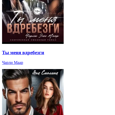
Ты меня вдребезги
Чарли Маар