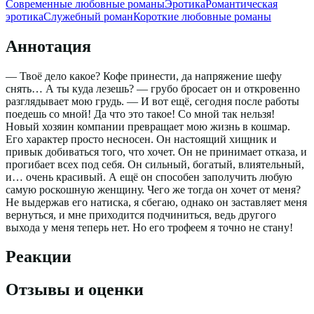
Современные любовные романы
Эротика
Романтическая
эротика
Служебный роман
Короткие любовные романы
Аннотация
— Твоё дело какое? Кофе принести, да напряжение шефу
снять… А ты куда лезешь? — грубо бросает он и откровенно
разглядывает мою грудь. — И вот ещё, сегодня после работы
поедешь со мной! Да что это такое! Со мной так нельзя!
Новый хозяин компании превращает мою жизнь в кошмар.
Его характер просто несносен. Он настоящий хищник и
привык добиваться того, что хочет. Он не принимает отказа, и
прогибает всех под себя. Он сильный, богатый, влиятельный,
и… очень красивый. А ещё он способен заполучить любую
самую роскошную женщину. Чего же тогда он хочет от меня?
Не выдержав его натиска, я сбегаю, однако он заставляет меня
вернуться, и мне приходится подчиниться, ведь другого
выхода у меня теперь нет. Но его трофеем я точно не стану!
Реакции
Отзывы и оценки