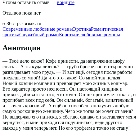
Чтобы оставить отзыв —
войдите
Отзывов пока нет.
≈
36
стр.
· язык:
ru
Современные любовные романы
Эротика
Романтическая
эротика
Служебный роман
Короткие любовные романы
Аннотация
— Твоё дело какое? Кофе принести, да напряжение шефу
снять… А ты куда лезешь? — грубо бросает он и откровенно
разглядывает мою грудь. — И вот ещё, сегодня после работы
поедешь со мной! Да что это такое! Со мной так нельзя!
Новый хозяин компании превращает мою жизнь в кошмар.
Его характер просто несносен. Он настоящий хищник и
привык добиваться того, что хочет. Он не принимает отказа, и
прогибает всех под себя. Он сильный, богатый, влиятельный,
и… очень красивый. А ещё он способен заполучить любую
самую роскошную женщину. Чего же тогда он хочет от меня?
Не выдержав его натиска, я сбегаю, однако он заставляет меня
вернуться, и мне приходится подчиниться, ведь другого
выхода у меня теперь нет. Но его трофеем я точно не стану!