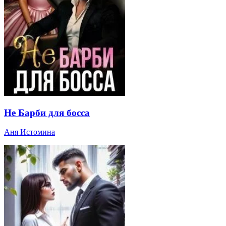
Не Барби для босса
Аня Истомина