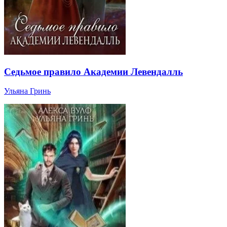
Седьмое правило Академии Левендалль
Ульяна Гринь