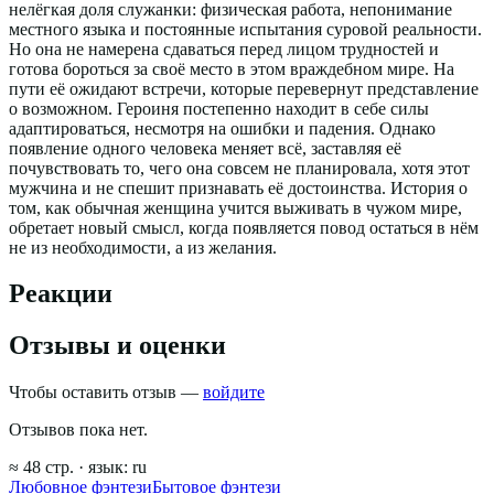
нелёгкая доля служанки: физическая работа, непонимание
местного языка и постоянные испытания суровой реальности.
Но она не намерена сдаваться перед лицом трудностей и
готова бороться за своё место в этом враждебном мире. На
пути её ожидают встречи, которые перевернут представление
о возможном. Героиня постепенно находит в себе силы
адаптироваться, несмотря на ошибки и падения. Однако
появление одного человека меняет всё, заставляя её
почувствовать то, чего она совсем не планировала, хотя этот
мужчина и не спешит признавать её достоинства. История о
том, как обычная женщина учится выживать в чужом мире,
обретает новый смысл, когда появляется повод остаться в нём
не из необходимости, а из желания.
Реакции
Отзывы и оценки
Чтобы оставить отзыв —
войдите
Отзывов пока нет.
≈
48
стр.
· язык:
ru
Любовное фэнтези
Бытовое фэнтези