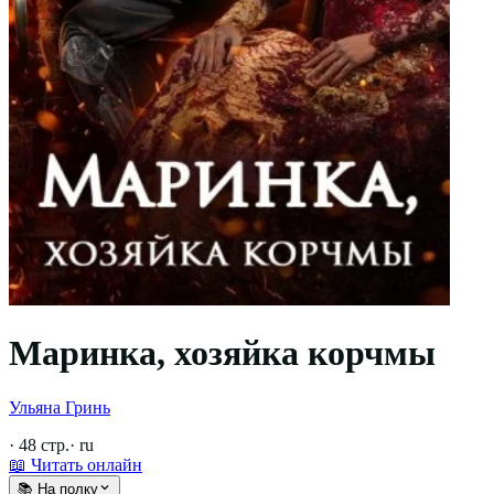
Маринка, хозяйка корчмы
Ульяна Гринь
·
48
стр.
·
ru
📖 Читать онлайн
📚 На полку