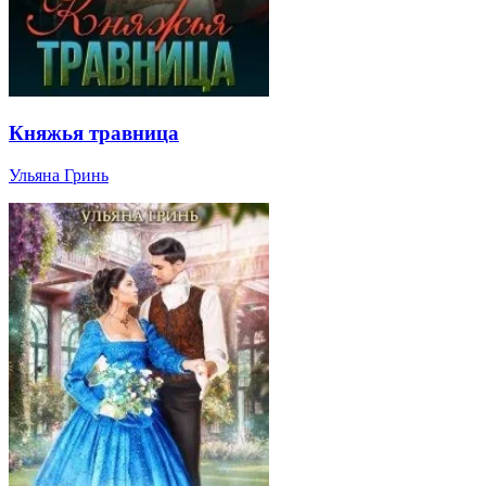
Княжья травница
Ульяна Гринь