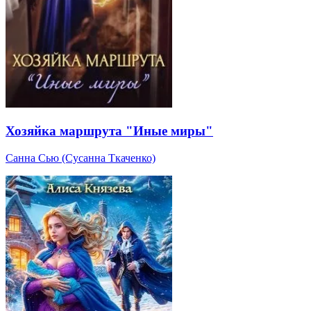
Хозяйка маршрута "Иные миры"
Санна Сью (Сусанна Ткаченко)