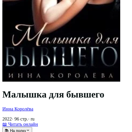
Малышка для бывшего
Инна Королёва
2022
·
96
стр.
·
ru
📖 Читать онлайн
📚 На полку