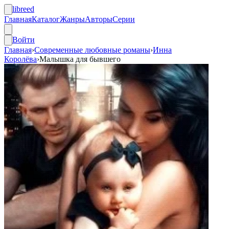
libreed
Главная
Каталог
Жанры
Авторы
Серии
Войти
Главная
›
Современные любовные романы
›
Инна
Королёва
›
Малышка для бывшего