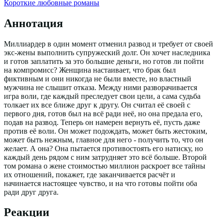
Короткие любовные романы
Аннотация
Миллиардер в один момент отменил развод и требует от своей
экс-жены выполнить супружеский долг. Он хочет наследника
и готов заплатить за это большие деньги, но готов ли пойти
на компромисс? Женщина настаивает, что брак был
фиктивным и они никогда не были вместе, но властный
мужчина не слышит отказа. Между ними разворачивается
игра воли, где каждый преследует свои цели, а сама судьба
толкает их все ближе друг к другу. Он считал её своей с
первого дня, готов был на всё ради неё, но она предала его,
подав на развод. Теперь он намерен вернуть её, пусть даже
против её воли. Он может подождать, может быть жестоким,
может быть нежным, главное для него - получить то, что он
желает. А она? Она пытается противостоять его натиску, но
каждый день рядом с ним затрудняет это всё больше. Второй
том романа о жене стоимостью миллион раскроет все тайны
их отношений, покажет, где заканчивается расчёт и
начинается настоящее чувство, и на что готовы пойти оба
ради друг друга.
Реакции