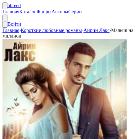
libreed
Главная
Каталог
Жанры
Авторы
Серии
Войти
Главная
›
Короткие любовные романы
›
Айрин Лакс
›
Малыш на
миллион