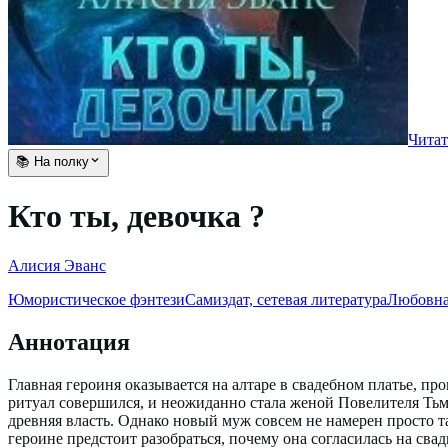
Читат
📚 На полку
Кто ты, девочка ?
Алисия Эванс
Юмористическое фэнтези
Самиздат, сетевая литература
Любовна
Аннотация
Главная героиня оказывается на алтаре в свадебном платье, про
ритуал совершился, и неожиданно стала женой Повелителя Тьмы.
древняя власть. Однако новый муж совсем не намерен просто та
героине предстоит разобраться, почему она согласилась на свад