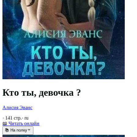
Кто ты, девочка ?
Алисия Эванс
·
141
стр.
·
ru
📖 Читать онлайн
📚 На полку