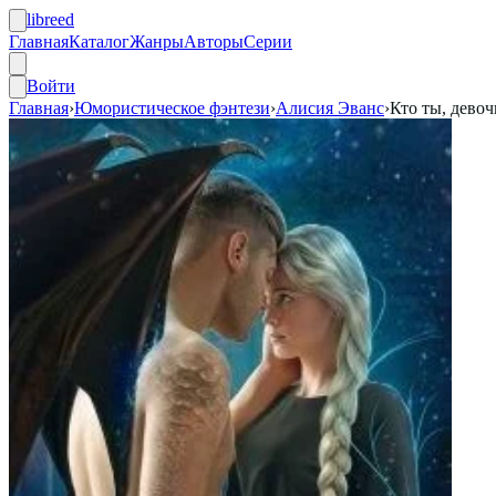
libreed
Главная
Каталог
Жанры
Авторы
Серии
Войти
Главная
›
Юмористическое фэнтези
›
Алисия Эванс
›
Кто ты, девоч