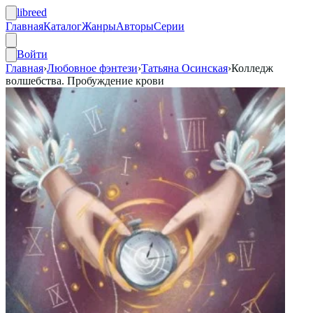
libreed
Главная
Каталог
Жанры
Авторы
Серии
Войти
Главная
›
Любовное фэнтези
›
Татьяна Осинская
›
Колледж
волшебства. Пробуждение крови