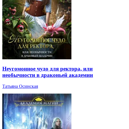
Неугомонное чудо для ректора, или
необычности в драконьей академии
Татьяна Осинская