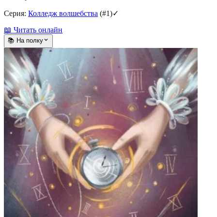
Серия:
Колледж волшебства
(#
1
)
✓
📖 Читать онлайн
📚 На полку