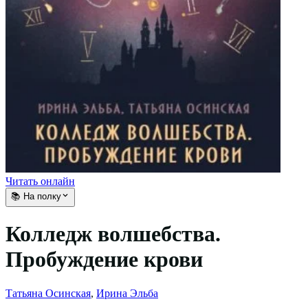
Читать онлайн
📚 На полку
Колледж волшебства.
Пробуждение крови
Татьяна Осинская
,
Ирина Эльба