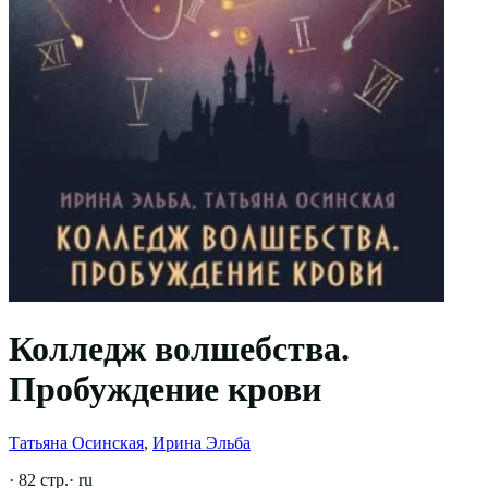
Колледж волшебства.
Пробуждение крови
Татьяна Осинская
,
Ирина Эльба
·
82
стр.
·
ru