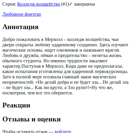
Серия:
Колледж волшебства
(#
1
)
✓ завершена
Любовное фэнтези
Аннотация
Добро пожаловать в Мерхолл – колледж волшебства, чьи
двери открыты любому одаренному созданию. Здесь изучают
магические основы, ищут союзников и наживают врагов.
Любовь и дружба, обман и предательство – нелегка жизнь
обычного студента. Но именно трудности закаляют
характер.Поступая в Мерхолл, Кира даже не предполагала,
какие испытания уготовлены для одаренной первокурсницы.
Зато в полной мере осознала главный закон магических
неприятностей: «Не делай добра и не будет зла... Не делай зла
– не будет зла... Как ни крути, а Зло рулит!»Ну что же,
посмотрим, чем все это обернется.
Реакции
Отзывы и оценки
Чтобы оставить отзыв —
войдите