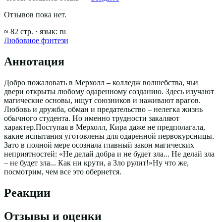
Отзывов пока нет.
≈
82
стр.
· язык:
ru
Любовное фэнтези
Аннотация
Добро пожаловать в Мерхолл – колледж волшебства, чьи
двери открыты любому одаренному созданию. Здесь изучают
магические основы, ищут союзников и наживают врагов.
Любовь и дружба, обман и предательство – нелегка жизнь
обычного студента. Но именно трудности закаляют
характер.Поступая в Мерхолл, Кира даже не предполагала,
какие испытания уготовлены для одаренной первокурсницы.
Зато в полной мере осознала главный закон магических
неприятностей: «Не делай добра и не будет зла... Не делай зла
– не будет зла... Как ни крути, а Зло рулит!»Ну что же,
посмотрим, чем все это обернется.
Реакции
Отзывы и оценки