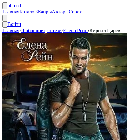
libreed
Главная
Каталог
Жанры
Авторы
Серии
Войти
Главная
›
Любовное фэнтези
›
Елена Рейн
›
Кирилл Царев