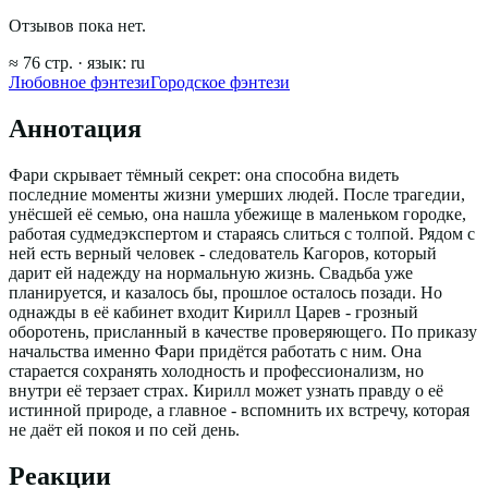
Отзывов пока нет.
≈
76
стр.
· язык:
ru
Любовное фэнтези
Городское фэнтези
Аннотация
Фари скрывает тёмный секрет: она способна видеть
последние моменты жизни умерших людей. После трагедии,
унёсшей её семью, она нашла убежище в маленьком городке,
работая судмедэкспертом и стараясь слиться с толпой. Рядом с
ней есть верный человек - следователь Кагоров, который
дарит ей надежду на нормальную жизнь. Свадьба уже
планируется, и казалось бы, прошлое осталось позади. Но
однажды в её кабинет входит Кирилл Царев - грозный
оборотень, присланный в качестве проверяющего. По приказу
начальства именно Фари придётся работать с ним. Она
старается сохранять холодность и профессионализм, но
внутри её терзает страх. Кирилл может узнать правду о её
истинной природе, а главное - вспомнить их встречу, которая
не даёт ей покоя и по сей день.
Реакции