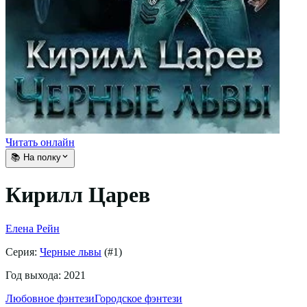
Читать онлайн
📚 На полку
Кирилл Царев
Елена Рейн
Серия:
Черные львы
(#
1
)
Год выхода:
2021
Любовное фэнтези
Городское фэнтези