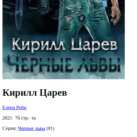
Кирилл Царев
Елена Рейн
2021
·
76
стр.
·
ru
Серия:
Черные львы
(#
1
)