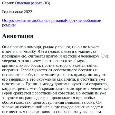
Серия:
Опасная работа
(#
3
)
Год выхода:
2022
Остросюжетные любовные романы
Короткие любовные
романы
Аннотация
Она просит о помощи, рыдая у его ног, но он не может
ответить на мольбу. В его словах холод и отчаяние, он
презираем ею, считается врагом и жестоким человеком. Она
уверена, что он ничем не отличается от её мужа,
криминального босса, против которого ведётся тайная
операция. Герой мучается от собственного бессилия и
ненависти к себе, но не может раскрыть правду, потому что
его внедрили в это окружение как агента, и отступать уже
невозможно. Границы между долгом и чувством стираются,
когда встреча с женой криминального авторитета меняет всё.
Герой сражается с собственной совестью, но механизм уже
запущен: операция должна продолжаться при любых
обстоятельствах, цена отступления слишком высока. Он
заложник собственной игры, где каждое решение ведёт к
неизвестным последствиям, и ставка на кону выше, чем