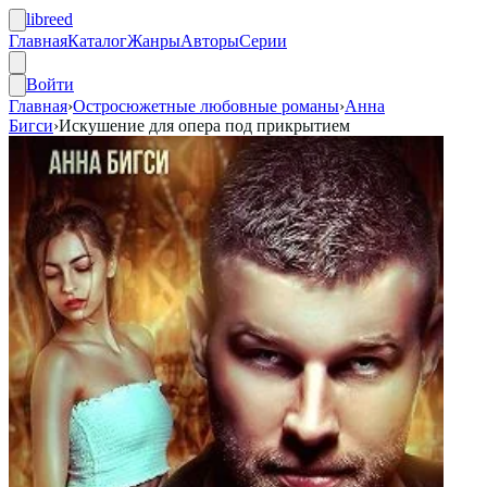
libreed
Главная
Каталог
Жанры
Авторы
Серии
Войти
Главная
›
Остросюжетные любовные романы
›
Анна
Бигси
›
Искушение для опера под прикрытием