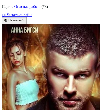
Серия:
Опасная работа
(#
3
)
📖 Читать онлайн
📚 На полку