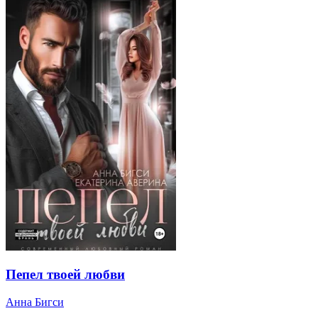
Пепел твоей любви
Анна Бигси