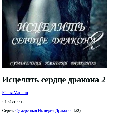
Исцелить сердце дракона 2
Юлия Марлин
·
102
стр.
·
ru
Серия:
Сумеречная Империя Драконов
(#
2
)