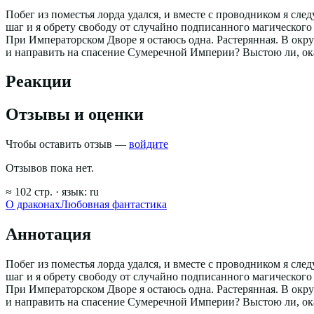
Побег из поместья лорда удался, и вместе с проводником я сл
шаг и я обрету свободу от случайно подписанного магическог
При Императорском Дворе я остаюсь одна. Растерянная. В окр
и направить на спасение Сумеречной Империи? Выстою ли, ок
Реакции
Отзывы и оценки
Чтобы оставить отзыв —
войдите
Отзывов пока нет.
≈
102
стр.
· язык:
ru
О драконах
Любовная фантастика
Аннотация
Побег из поместья лорда удался, и вместе с проводником я сл
шаг и я обрету свободу от случайно подписанного магическог
При Императорском Дворе я остаюсь одна. Растерянная. В окр
и направить на спасение Сумеречной Империи? Выстою ли, ок