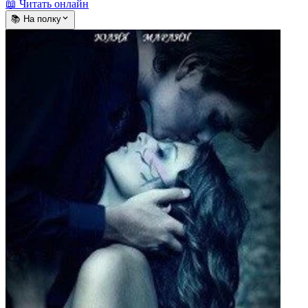
📖 Читать онлайн
📚 На полку