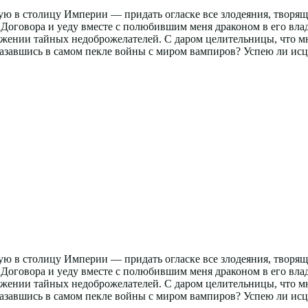
едую в столицу Империи — придать огласке все злодеяния, твор
о Договора и уеду вместе с полюбившим меня драконом в его вл
ужении тайных недоброжелателей. С даром целительницы, что м
азавшись в самом пекле войны с миром вампиров? Успею ли исц
едую в столицу Империи — придать огласке все злодеяния, твор
о Договора и уеду вместе с полюбившим меня драконом в его вл
ужении тайных недоброжелателей. С даром целительницы, что м
азавшись в самом пекле войны с миром вампиров? Успею ли исц