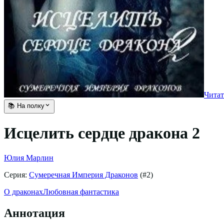
Читат
📚 На полку
Исцелить сердце дракона 2
Юлия Марлин
Серия:
Сумеречная Империя Драконов
(#
2
)
О драконах
Любовная фантастика
Аннотация