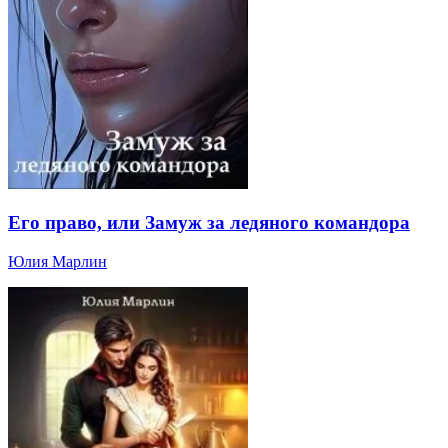
Его право, или Замуж за ледяного командора
Юлия Марлин