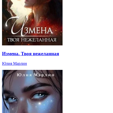
Измена. Твоя нежеланная
Юлия Марлин