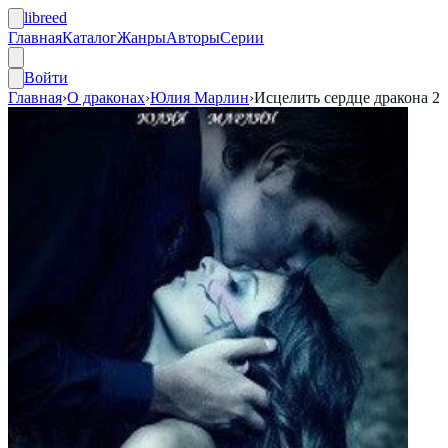
libreed
Главная
Каталог
Жанры
Авторы
Серии
Войти
Главная
›
О драконах
›
Юлия Марлин
›
Исцелить сердце дракона 2