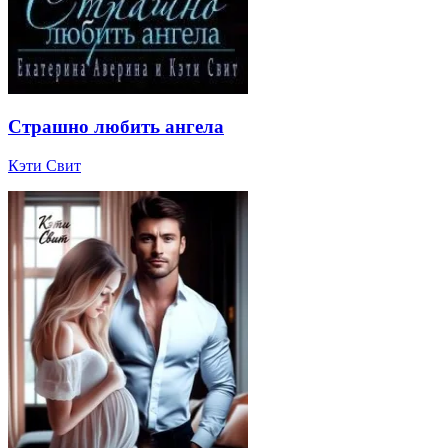
Страшно любить ангела
Кэти Свит