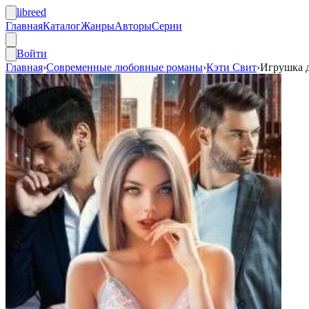
libreed
Главная
Каталог
Жанры
Авторы
Серии
Войти
Главная
›
Современные любовные романы
›
Кэти Свит
›
Игрушка д