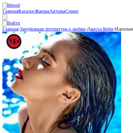
libreed
Главная
Каталог
Жанры
Авторы
Серии
Войти
Главная
›
Зарубежная литература о любви
›
Джесса Кейн
›
Идеальн