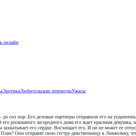
ь онлайн
ы
Эротика
Любительские переводы
Ужасы
до сих пор. Его деловые партнеры отправили его на уединенный
й его роскошного загородного дома его ждет красивая девушка, 
а захватывает его сердце. Восхищает его. И он не может ее отп
 План? Они отправят свою сестру-девственницу к Линкольну, что