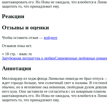
шантажировать его. Но Нова не ожидала, что влюбится в Линко
защитить то, что принадлежит ему.
Реакции
Отзывы и оценки
Чтобы оставить отзыв —
войдите
Отзывов пока нет.
≈
18
стр.
· язык:
ru
Зарубежная литература о любви
Современные любовные роман
Аннотация
Миллиардер из хедж-фонда Линкольн никогда не брал отпуск — 
ждет гораздо больше, чем солнечный свет и пальмы. В гостино
обычно, но в мгновение ока невинная, свободная духом девушк
него куш. Они заставили ее согласиться с их коварным планом.
шантажировать его. Но Нова не ожидала, что влюбится в Линко
защитить то, что принадлежит ему.