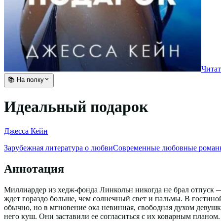
Читат
📚 На полку
Идеальный подарок
Джесса Кейн
Зарубежная литература о любви
Современные любовные роман
Аннотация
Миллиардер из хедж-фонда Линкольн никогда не брал отпуск — 
ждет гораздо больше, чем солнечный свет и пальмы. В гостино
обычно, но в мгновение ока невинная, свободная духом девушк
него куш. Они заставили ее согласиться с их коварным планом.