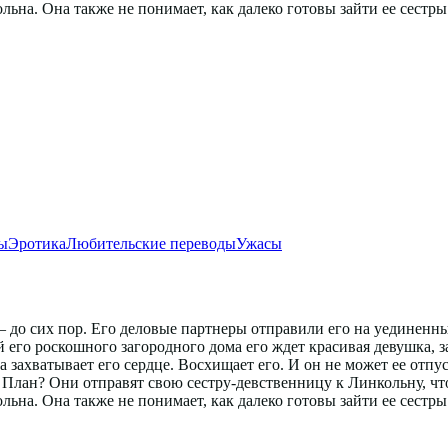
льна. Она также не понимает, как далеко готовы зайти ее сестр
ы
Эротика
Любительские переводы
Ужасы
до сих пор. Его деловые партнеры отправили его на уединенный
й его роскошного загородного дома его ждет красивая девушка, 
а захватывает его сердце. Восхищает его. И он не может ее отп
 План? Они отправят свою сестру-девственницу к Линкольну, что
льна. Она также не понимает, как далеко готовы зайти ее сестр