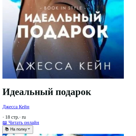
Идеальный подарок
Джесса Кейн
·
18
стр.
·
ru
📖 Читать онлайн
📚 На полку