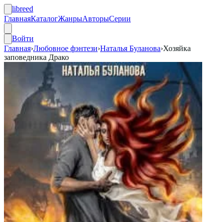
libreed
Главная
Каталог
Жанры
Авторы
Серии
Войти
Главная
›
Любовное фэнтези
›
Наталья Буланова
›
Хозяйка
заповедника Драко