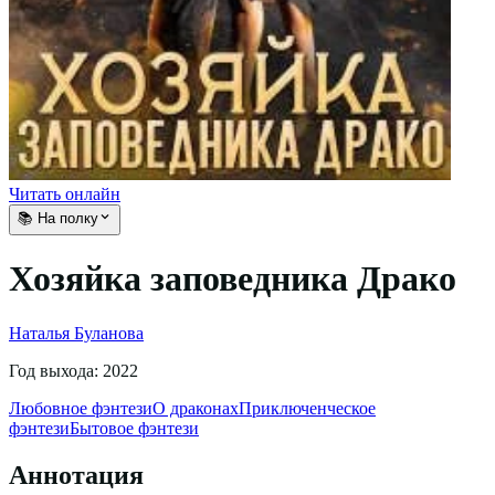
Читать онлайн
📚 На полку
Хозяйка заповедника Драко
Наталья Буланова
Год выхода:
2022
Любовное фэнтези
О драконах
Приключенческое
фэнтези
Бытовое фэнтези
Аннотация