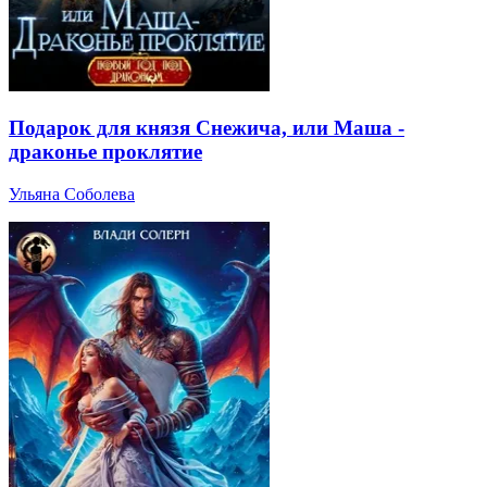
Подарок для князя Снежича, или Маша -
драконье проклятие
Ульяна Соболева