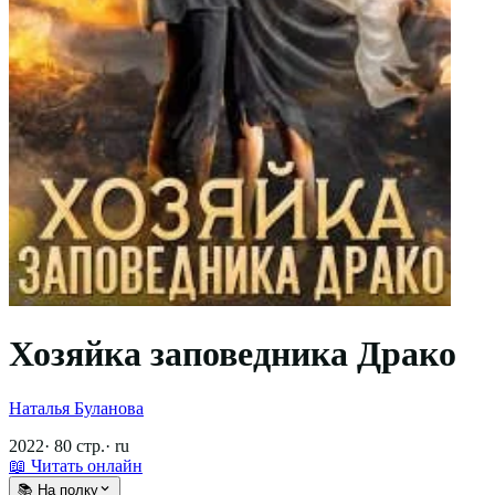
Хозяйка заповедника Драко
Наталья Буланова
2022
·
80
стр.
·
ru
📖 Читать онлайн
📚 На полку