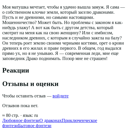
Моя матушка мечтает, чтобы я удачно вышла замуж. Я сама —
о собственном клочке земли, который заселю драконами.
Пусть и не древними, но самыми настоящими.
Мошенничество? Может быть. Но проблемы с законом я как-
нибудь улажу! А вот как быть с другом детства, который
смотрит на меня как на свою женщину? Или с имбисом,
наследником древних, с которым я случайно зажгла на балу?
Он теперь роет землю своими черными когтями, орет о крови
древних в его жилах и праве первого. В общем, год выдался
прямо ух, но я не унываю. Я — современная леди, мне еще
заповедник Драко поднимать. Позор мне не страшен!
Реакции
Отзывы и оценки
Чтобы оставить отзыв —
войдите
Отзывов пока нет.
≈
80
стр.
· язык:
ru
Любовное фэнтези
О драконах
Приключенческое
фэнтези
Бытовое фэнтези