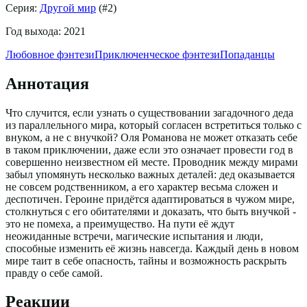
Серия:
Другой мир
(#
2
)
Год выхода:
2021
Любовное фэнтези
Приключенческое фэнтези
Попаданцы
Аннотация
Что случится, если узнать о существовании загадочного деда
из параллельного мира, который согласен встретиться только с
внуком, а не с внучкой? Оля Романова не может отказать себе
в таком приключении, даже если это означает провести год в
совершенно неизвестном ей месте. Проводник между мирами
забыл упомянуть несколько важных деталей: дед оказывается
не совсем родственником, а его характер весьма сложен и
деспотичен. Героине придётся адаптироваться в чужом мире,
столкнуться с его обитателями и доказать, что быть внучкой -
это не помеха, а преимущество. На пути её ждут
неожиданные встречи, магические испытания и люди,
способные изменить её жизнь навсегда. Каждый день в новом
мире таит в себе опасность, тайны и возможность раскрыть
правду о себе самой.
Реакции