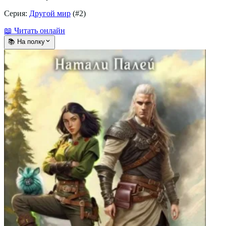
Серия:
Другой мир
(#
2
)
📖 Читать онлайн
📚 На полку