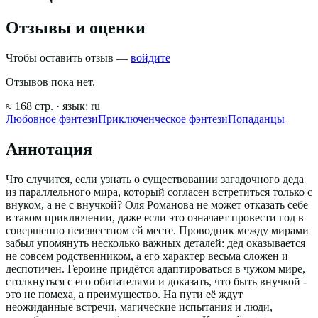
Отзывы и оценки
Чтобы оставить отзыв —
войдите
Отзывов пока нет.
≈
168
стр.
· язык:
ru
Любовное фэнтези
Приключенческое фэнтези
Попаданцы
Аннотация
Что случится, если узнать о существовании загадочного деда
из параллельного мира, который согласен встретиться только с
внуком, а не с внучкой? Оля Романова не может отказать себе
в таком приключении, даже если это означает провести год в
совершенно неизвестном ей месте. Проводник между мирами
забыл упомянуть несколько важных деталей: дед оказывается
не совсем родственником, а его характер весьма сложен и
деспотичен. Героине придётся адаптироваться в чужом мире,
столкнуться с его обитателями и доказать, что быть внучкой -
это не помеха, а преимущество. На пути её ждут
неожиданные встречи, магические испытания и люди,