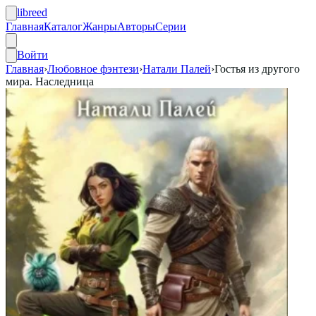
libreed
Главная
Каталог
Жанры
Авторы
Серии
Войти
Главная
›
Любовное фэнтези
›
Натали Палей
›
Гостья из другого
мира. Наследница