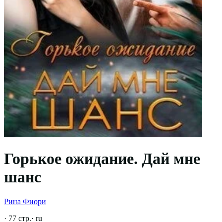
Горькое ожидание. Дай мне
шанс
Рина Фиори
·
77
стр.
·
ru