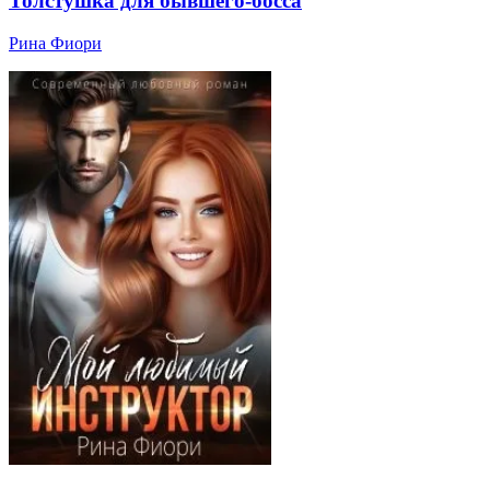
Толстушка для бывшего-босса
Рина Фиори