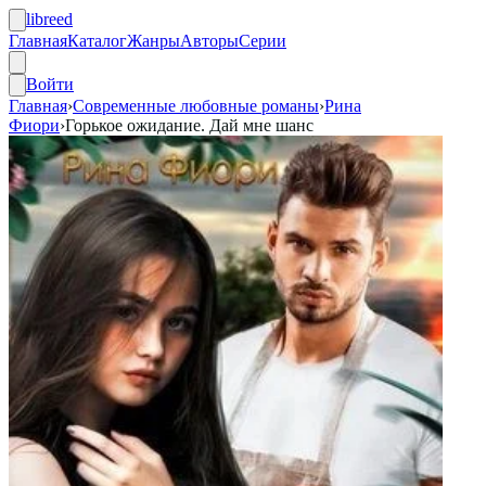
libreed
Главная
Каталог
Жанры
Авторы
Серии
Войти
Главная
›
Современные любовные романы
›
Рина
Фиори
›
Горькое ожидание. Дай мне шанс