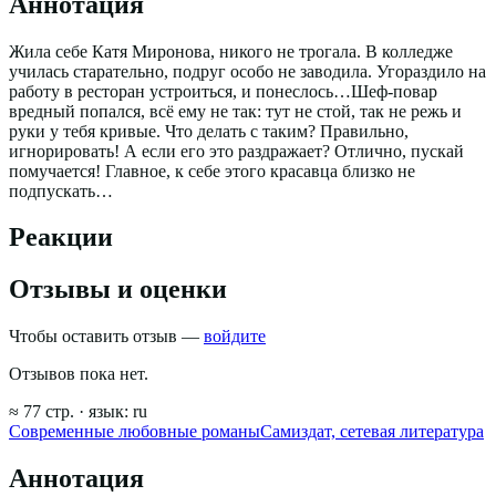
Аннотация
Жила себе Катя Миронова, никого не трогала. В колледже
училась старательно, подруг особо не заводила. Угораздило на
работу в ресторан устроиться, и понеслось…Шеф-повар
вредный попался, всё ему не так: тут не стой, так не режь и
руки у тебя кривые. Что делать с таким? Правильно,
игнорировать! А если его это раздражает? Отлично, пускай
помучается! Главное, к себе этого красавца близко не
подпускать…
Реакции
Отзывы и оценки
Чтобы оставить отзыв —
войдите
Отзывов пока нет.
≈
77
стр.
· язык:
ru
Современные любовные романы
Самиздат, сетевая литература
Аннотация