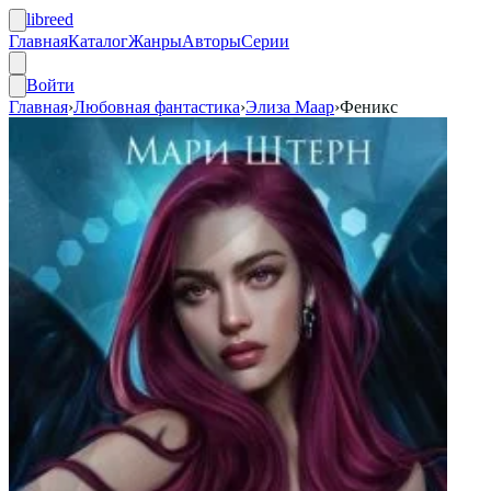
libreed
Главная
Каталог
Жанры
Авторы
Серии
Войти
Главная
›
Любовная фантастика
›
Элиза Маар
›
Феникс