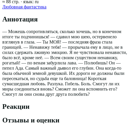
≈
88
стр.
· язык:
ru
Любовная фантастика
Аннотация
— Можешь сопротивляться, сколько хочешь, но в конечном
итоге ты подчинишься! — сдавил мою шею, остервенело
взглянув в глаза. — Ты МОЯ! — последняя фраза стала
границей. — Ненавижу тебя! — прорычала ему в лицо, не в
силах сдержать лживую эмоцию. Я не чувствовала ненависти,
было всё, кроме неё. — Всем своим существом ненавижу,
рогатый! — по венам забурлила лава. — Полюбишь! Он —
пепел Ада. Самый важный дьявол его глубин. Она когда-то
была обычной земной девушкой. Их дороги не должны были
пересекаться, но судьба еще та баловница! Короткая
сумасшедшая любовь. Разлука. Гибель. Боль. Смогут ли их
миры соединиться вновь? Сможет ли она вспомнить его?
Смогут ли они снова друг друга полюбить?
Реакции
Отзывы и оценки