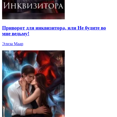
Приворот для инквизитора, или Не будите во
мне ведьму!
Элиза Маар