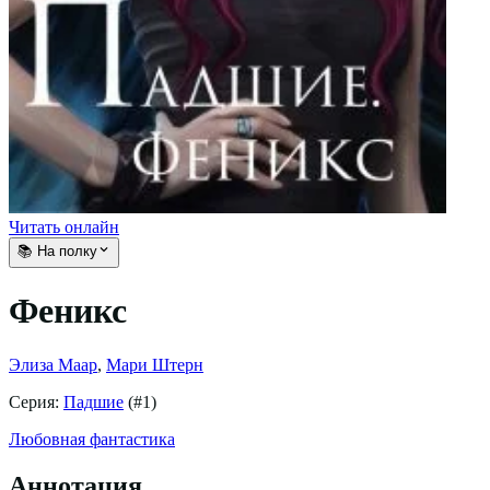
Читать онлайн
📚 На полку
Феникс
Элиза Маар
,
Мари Штерн
Серия:
Падшие
(#
1
)
Любовная фантастика
Аннотация