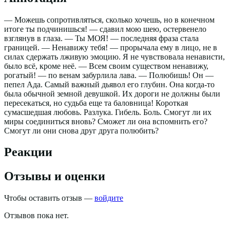
— Можешь сопротивляться, сколько хочешь, но в конечном
итоге ты подчинишься! — сдавил мою шею, остервенело
взглянув в глаза. — Ты МОЯ! — последняя фраза стала
границей. — Ненавижу тебя! — прорычала ему в лицо, не в
силах сдержать лживую эмоцию. Я не чувствовала ненависти,
было всё, кроме неё. — Всем своим существом ненавижу,
рогатый! — по венам забурлила лава. — Полюбишь! Он —
пепел Ада. Самый важный дьявол его глубин. Она когда-то
была обычной земной девушкой. Их дороги не должны были
пересекаться, но судьба еще та баловница! Короткая
сумасшедшая любовь. Разлука. Гибель. Боль. Смогут ли их
миры соединиться вновь? Сможет ли она вспомнить его?
Смогут ли они снова друг друга полюбить?
Реакции
Отзывы и оценки
Чтобы оставить отзыв —
войдите
Отзывов пока нет.