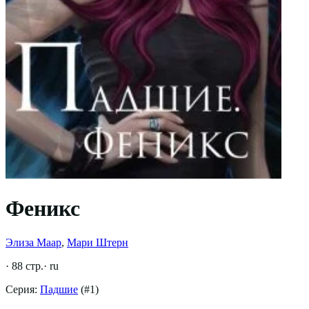
Феникс
Элиза Маар
,
Мари Штерн
·
88
стр.
·
ru
Серия:
Падшие
(#
1
)