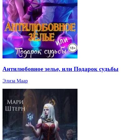
Антилюбовное зелье, или Подарок судьбы
Элиза Маар