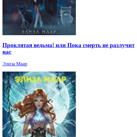
Проклятая ведьма! или Пока смерть не разлучит
нас
Элиза Маар