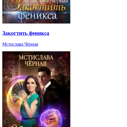
Закогтить феникса
Мстислава Чёрная