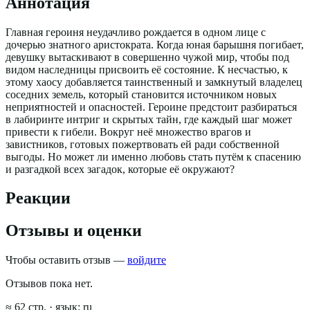
Аннотация
Главная героиня неудачливо рождается в одном лице с
дочерью знатного аристократа. Когда юная барышня погибает,
девушку вытаскивают в совершенно чужой мир, чтобы под
видом наследницы присвоить её состояние. К несчастью, к
этому хаосу добавляется таинственный и замкнутый владелец
соседних земель, который становится источником новых
неприятностей и опасностей. Героине предстоит разбираться
в лабиринте интриг и скрытых тайн, где каждый шаг может
привести к гибели. Вокруг неё множество врагов и
завистников, готовых пожертвовать ей ради собственной
выгоды. Но может ли именно любовь стать путём к спасению
и разгадкой всех загадок, которые её окружают?
Реакции
Отзывы и оценки
Чтобы оставить отзыв —
войдите
Отзывов пока нет.
≈
62
стр.
· язык:
ru