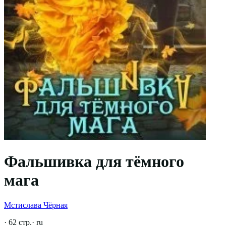
Фальшивка для тёмного
мага
Мстислава Чёрная
·
62
стр.
·
ru