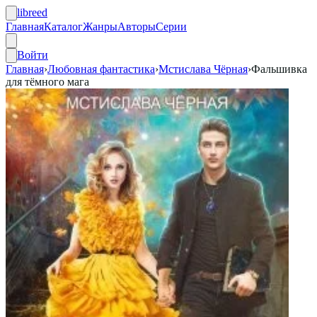
libreed
Главная
Каталог
Жанры
Авторы
Серии
Войти
Главная
›
Любовная фантастика
›
Мстислава Чёрная
›
Фальшивка
для тёмного мага