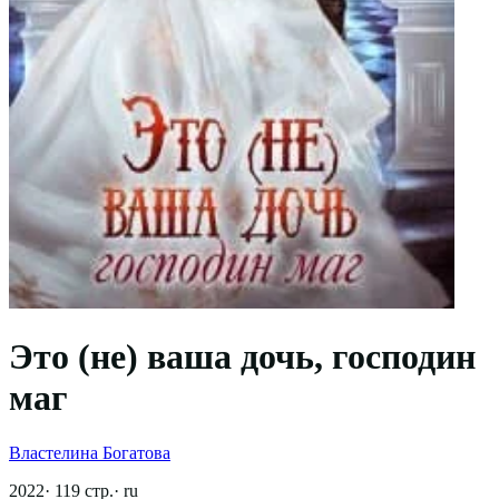
Это (не) ваша дочь, господин
маг
Властелина Богатова
2022
·
119
стр.
·
ru