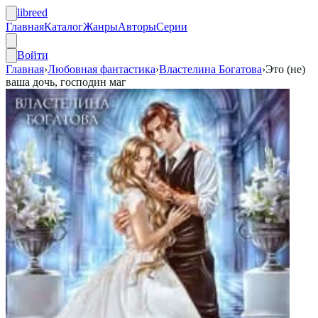
libreed
Главная
Каталог
Жанры
Авторы
Серии
Войти
Главная
›
Любовная фантастика
›
Властелина Богатова
›
Это (не)
ваша дочь, господин маг