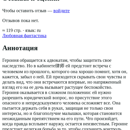
Чтобы оставить отзыв —
войдите
Отзывов пока нет.
≈
119
стр.
· язык:
ru
Любовная фантастика
Аннотация
Героиня обращается к адвокатам, чтобы защитить свое
наследство. Но в кабинете律师 ей предстоит встреча с
человеком из прошлого, которого она хорошо помнит, хотя он,
кажется, забыл о ней. Ей приходится скрывать свои чувства и
делать вид, что они встречаются впервые, но напряженный
взгляд его на ее дочь вызывает растущее беспокойство.
Героиня оказывается в сложном положении: ей нужно
разрешить юридический вопрос, но присутствие этого
опасного и непредсказуемого человека осложняет все. Она
пытается держать себя в руках, защищая не только свои
интересы, но и благополучие малышки, которая становится
неожиданным препятствием на его пути. Что произойдет,
когда правда всплывет наружу, остается неизвестным. Героине
предстоит нелегкая борьба за то, чтобы сохранить контроль