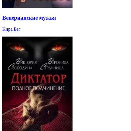
Венерианские мужья
Кира Бег