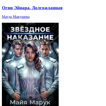
Огни Эйнара. Долгожданная
Магда Макушева