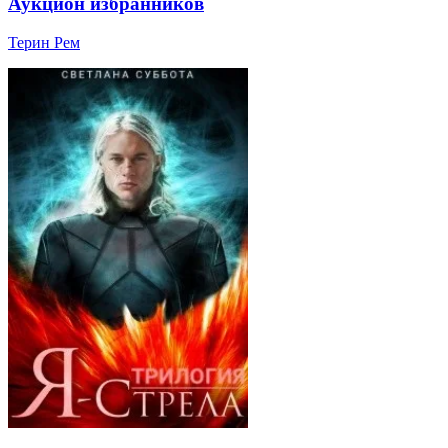
Аукцион избранников
Терин Рем