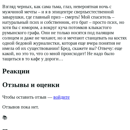
Взгляд черных, как сама тьма, глаз, невероятная ночь с
мужчиной мечты – и я в эпицентре сверхъестественной
заварушки, где главный приз – смерть! Мой спаситель –
натуральный псих и собственник, его брат – просто псих, но
хотя бы с юмором, а вокруг куча потомков клыкастого
румынского графа. Они не только носятся под палящим
солнцем и даже не чихают, но и мечтают станцевать на костях
одной бедовой журналистки, которая еще вчера понятия не
имела об их существовании! Бред, скажете вы? Отвечу: еще
какой, но это то, что со мной происходит! Не надо было
тащиться в то кафе у дороги…
Реакции
Отзывы и оценки
Чтобы оставить отзыв —
войдите
Отзывов пока нет.
📚