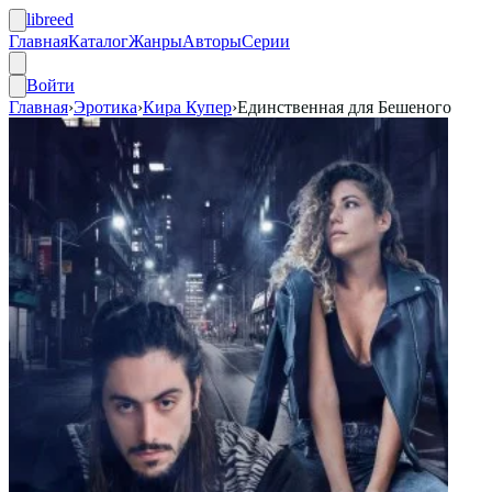
libreed
Главная
Каталог
Жанры
Авторы
Серии
Войти
Главная
›
Эротика
›
Кира Купер
›
Единственная для Бешеного