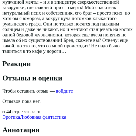
мужчиной мечты – и я в эпицентре сверхъестественной
заварушки, где главный приз – смерть! Мой спаситель –
натуральный псих и собственник, его брат – просто псих, но
хотя бы с юмором, а вокруг куча потомков клыкастого
румынского графа. Они не только носятся под палящим
солнцем и даже не чихают, но и мечтают станцевать на костях
одной бедовой журналистки, которая еще вчера понятия не
имела об их существовании! Бред, скажете вы? Отвечу: еще
какой, но это то, что со мной происходит! Не надо было
тащиться в то кафе у дороги…
Реакции
Отзывы и оценки
Чтобы оставить отзыв —
войдите
Отзывов пока нет.
≈
44
стр.
· язык:
ru
Эротика
Любовная фантастика
Аннотация