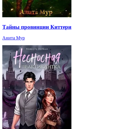
Тайны провинции Киттери
Анита Мур