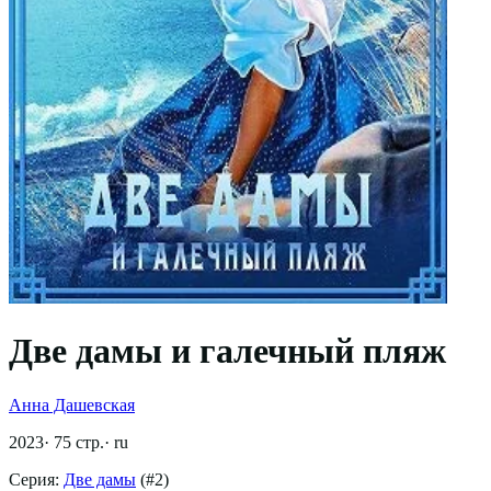
Две дамы и галечный пляж
Анна Дашевская
2023
·
75
стр.
·
ru
Серия:
Две дамы
(#
2
)