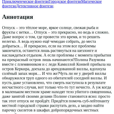
Приключенческое фэнтези
Городское фэнтези
Магическое
фэнтези
Детективное фэнтези
Аннотация
Отпуск – это тёплое море, яркое солнце, свежая рыба и
фрукты с ветки… Отпуск – это прекрасно, но ведь и сложно.
Даже вопрос о том, где провести это время, и то решить
нелегко. А ведь нужно ещё чемодан собрать, до места
добраться… И прекрасно, если на этом все проблемы
закончатся, останется лишь растянуться на шезлонге и
наслаждаться отдыхом. А если проблемы с момента прибытия
на прекрасный остров лишь начинаются?Полина Разумова
вместе с племянником и с леди Камиллой Конвей прибыла на
остров Керкира, доехала до арендованной виллы, вдохнула
солёный запах моря… И что же?Чуть ли не у дверей виллы
обнаружился труп одного из обитателей соседней виллы. И
пусть даже установлено, что смерть наступила в результате
несчастного случая, вот только что-то тут нечисто. А уж когда
в маленьком местном храме находят тело убитого священника,
даже занятой своими делами Полине становится ясно: просто
так этот отпуск не пройдёт. Придётся помочь суб-лейтенанту
местной городской стражи распутать дело, а заодно найти
парочку скелетов в шкафах добропорядочных местных