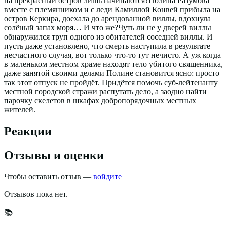
на прекрасный остров лишь начинаются?Полина Разумова
вместе с племянником и с леди Камиллой Конвей прибыла на
остров Керкира, доехала до арендованной виллы, вдохнула
солёный запах моря… И что же?Чуть ли не у дверей виллы
обнаружился труп одного из обитателей соседней виллы. И
пусть даже установлено, что смерть наступила в результате
несчастного случая, вот только что-то тут нечисто. А уж когда
в маленьком местном храме находят тело убитого священника,
даже занятой своими делами Полине становится ясно: просто
так этот отпуск не пройдёт. Придётся помочь суб-лейтенанту
местной городской стражи распутать дело, а заодно найти
парочку скелетов в шкафах добропорядочных местных
жителей.
Реакции
Отзывы и оценки
Чтобы оставить отзыв —
войдите
Отзывов пока нет.
📚