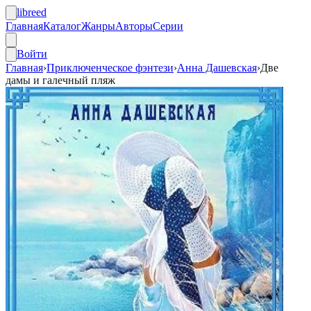
libreed
Главная
Каталог
Жанры
Авторы
Серии
Войти
Главная
›
Приключенческое фэнтези
›
Анна Дашевская
›
Две
дамы и галечный пляж