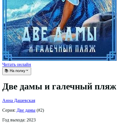
Читать онлайн
📚 На полку
Две дамы и галечный пляж
Анна Дашевская
Серия:
Две дамы
(#
2
)
Год выхода:
2023