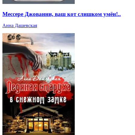
Мессере Джованни, ваш кот слишком умён!..
Анна Дашевская