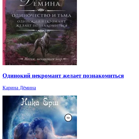
Одинокий некромант желает познакомиться
Карина Дёмина