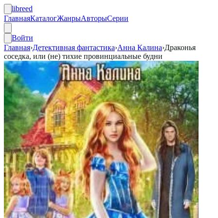
libreed
Главная
Каталог
Жанры
Авторы
Серии
Войти
Главная
›
Детективная фантастика
›
Анна Калина
›
Драконья
соседка, или (не) тихие провинциальные будни