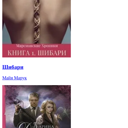
Шибари
Майя Марук