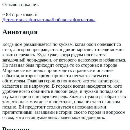
Отзывов пока нет.
≈
88
стр.
· язык:
ru
Детективная фантастика
Любовная фантастика
Аннотация
Когда дом разваливается по кускам, когда обои облезают со
стен, а огород превращается в дикие заросли, это еще можно
как-то пережить. Куда хуже, когда рядом поселяется
загадочный лорд-дракон, от которого невозможно избавиться.
Но главная беда приходит откуда-то со стороны: в городе
Мироквосе начинают происходить странные и опасные
события, которые грозят принести несчастье всем его
обитателям. Главная героиня понимает, что эта катастрофа
касается и ее напрямую. В городах всегда находятся те, кого
удобнее всего обвинить в любой беде, и чужаки попадают в
эту категорию в первую очередь. Значит, нужно разобраться в
том, что на самом деле происходит, пока не стало слишком
поздно. Ей предстоит столкнуться с неожиданными
препятствиями, загадками истории своего города и вопросом
о том, кого из окружающих людей можно доверять.
Реакции