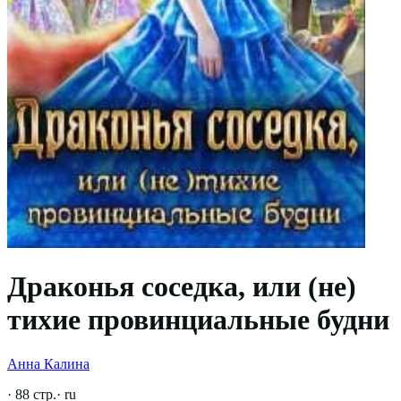
Драконья соседка, или (не)
тихие провинциальные будни
Анна Калина
·
88
стр.
·
ru