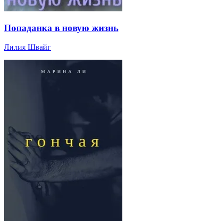
Попаданка в новую жизнь
Лилия Швайг