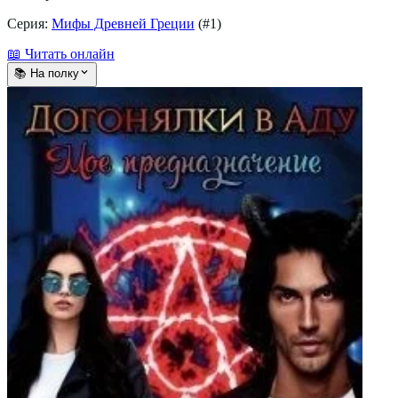
Серия:
Мифы Древней Греции
(#
1
)
📖 Читать онлайн
📚 На полку