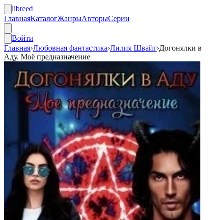
libreed
Главная
Каталог
Жанры
Авторы
Серии
Войти
Главная
›
Любовная фантастика
›
Лилия Швайг
›
Догонялки в
Аду. Моё предназначение