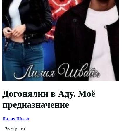
Догонялки в Аду. Моё
предназначение
Лилия Швайг
·
36
стр.
·
ru