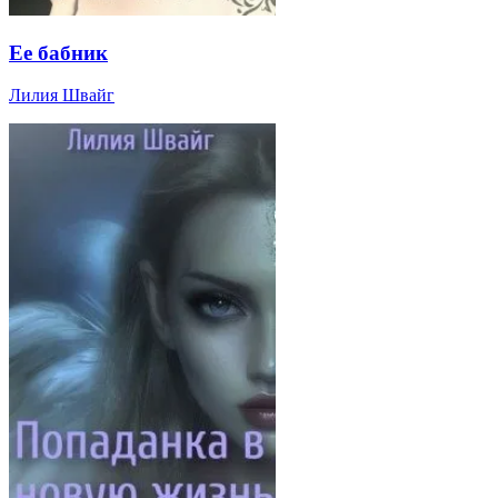
Ее бабник
Лилия Швайг