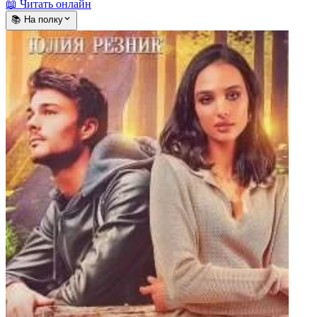
📖 Читать онлайн
📚 На полку