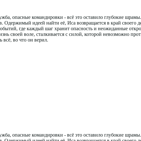
служба, опасные командировки - всё это оставило глубокие шра
. Одержимый идеей найти её, Иса возвращается в край своего дет
событий, где каждый шаг хранит опасность и неожиданные откро
нь своей воле, сталкивается с силой, которой невозможно проти
всё, во что он верил.
служба, опасные командировки - всё это оставило глубокие шра
. Одержимый идеей найти её, Иса возвращается в край своего дет