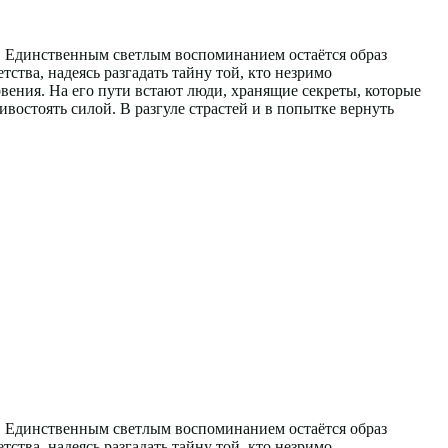
мы. Единственным светлым воспоминанием остаётся образ
ства, надеясь разгадать тайну той, кто незримо
вения. На его пути встают люди, хранящие секреты, которые
востоять силой. В разгуле страстей и в попытке вернуть
мы. Единственным светлым воспоминанием остаётся образ
ства, надеясь разгадать тайну той, кто незримо