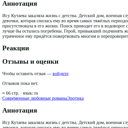
Аннотация
Ису Кутаева закаляла жизнь с детства. Детский дом, военная 
девочки, которая снилась ему во время самых тяжёлых периодов
присутствовала в его жизни. Поиск приводит его в водоворот 
лучше бы остались погребены. Герой, привыкший подчинять жиз
утраченное ему придётся пожертвовать многим и перепроверить 
Реакции
Отзывы и оценки
Чтобы оставить отзыв —
войдите
Отзывов пока нет.
≈
66
стр.
· язык:
ru
Современные любовные романы
Эротика
Аннотация
Ису Кутаева закаляла жизнь с детства. Детский дом, военная 
девочки, которая снилась ему во время самых тяжёлых периодов