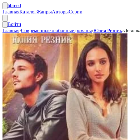
libreed
Главная
Каталог
Жанры
Авторы
Серии
Войти
Главная
›
Современные любовные романы
›
Юлия Резник
›
Девочк