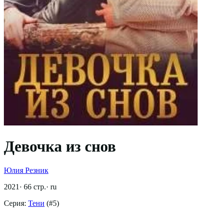
Девочка из снов
Юлия Резник
2021
·
66
стр.
·
ru
Серия:
Тени
(#
5
)