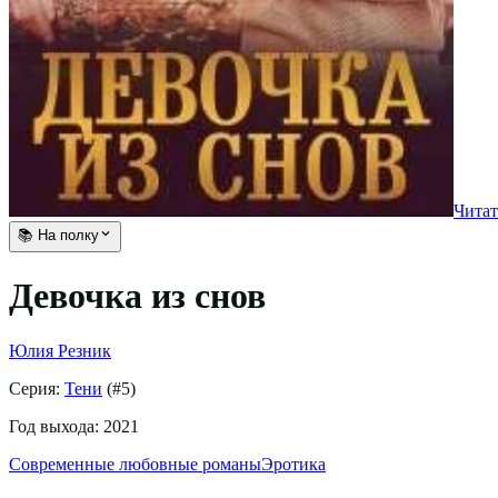
Читат
📚 На полку
Девочка из снов
Юлия Резник
Серия:
Тени
(#
5
)
Год выхода:
2021
Современные любовные романы
Эротика