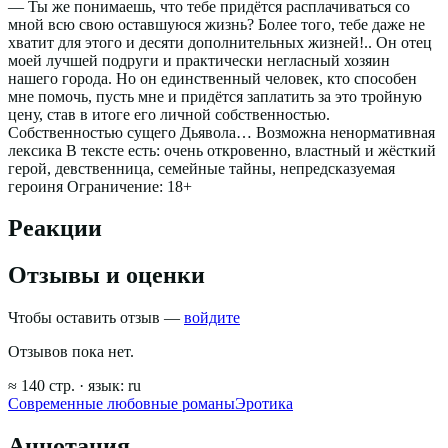
— Ты же понимаешь, что тебе придётся расплачиваться со
мной всю свою оставшуюся жизнь? Более того, тебе даже не
хватит для этого и десяти дополнительных жизней!.. Он отец
моей лучшей подруги и практически негласный хозяин
нашего города. Но он единственный человек, кто способен
мне помочь, пусть мне и придётся заплатить за это тройную
цену, став в итоге его личной собственностью.
Собственностью сущего Дьявола… Возможна ненормативная
лексика В тексте есть: очень откровенно, властный и жёсткий
герой, девственница, семейные тайны, непредсказуемая
героиня Ограничение: 18+
Реакции
Отзывы и оценки
Чтобы оставить отзыв —
войдите
Отзывов пока нет.
≈
140
стр.
· язык:
ru
Современные любовные романы
Эротика
Аннотация