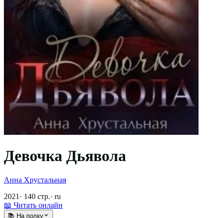
Девочка Дьявола
Анна Хрустальная
2021
·
140
стр.
·
ru
📖 Читать онлайн
📚 На полку