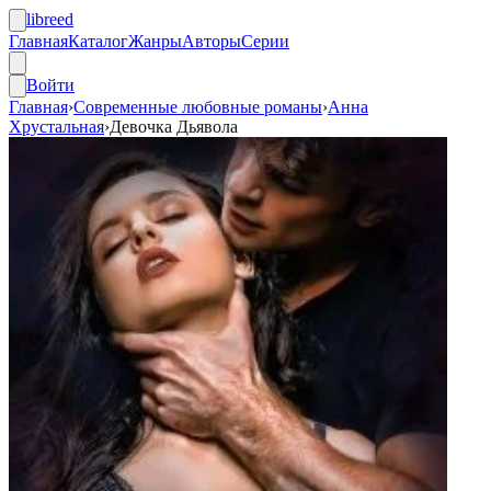
libreed
Главная
Каталог
Жанры
Авторы
Серии
Войти
Главная
›
Современные любовные романы
›
Анна
Хрустальная
›
Девочка Дьявола