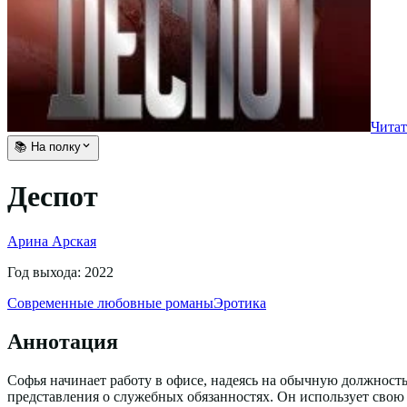
Читат
📚 На полку
Деспот
Арина Арская
Год выхода:
2022
Современные любовные романы
Эротика
Аннотация
Софья начинает работу в офисе, надеясь на обычную должност
представления о служебных обязанностях. Он использует свою 