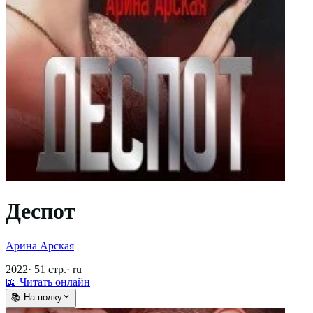
Деспот
Арина Арская
2022
·
51
стр.
·
ru
📖 Читать онлайн
📚 На полку