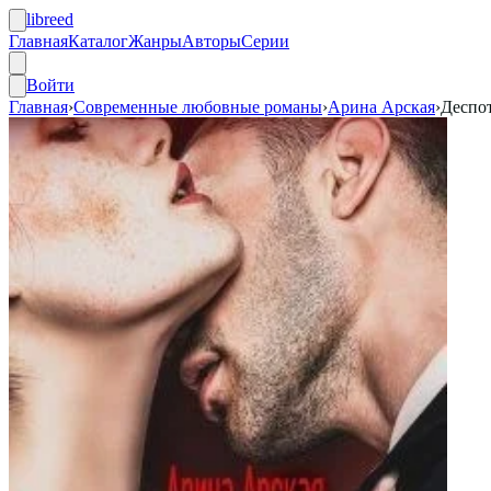
libreed
Главная
Каталог
Жанры
Авторы
Серии
Войти
Главная
›
Современные любовные романы
›
Арина Арская
›
Деспо