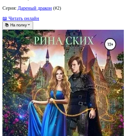
Серия:
Дареный дракон
(#
2
)
📖 Читать онлайн
📚 На полку