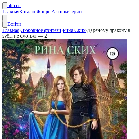
libreed
Главная
Каталог
Жанры
Авторы
Серии
Войти
Главная
›
Любовное фэнтези
›
Рина Ских
›
Дареному дракону в
зубы не смотрят — 2