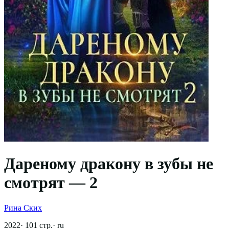
Дареному дракону в зубы не
смотрят — 2
Рина Ских
2022
·
101
стр.
·
ru