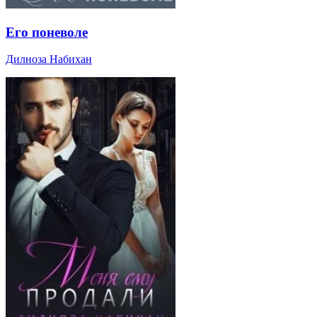
Его поневоле
Дилноза Набихан