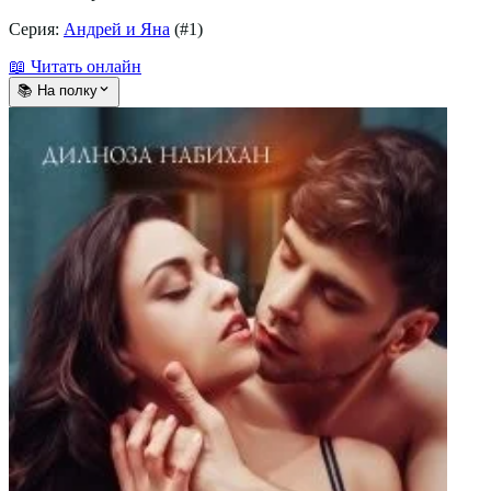
Серия:
Андрей и Яна
(#
1
)
📖 Читать онлайн
📚 На полку