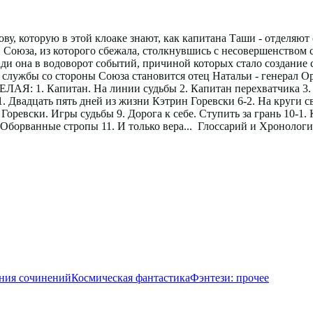
ву, которую в этой клоаке знают, как капитана Таши - отделяю
ки Союза, из которого сбежала, столкнувшись с несовершенство
пади она в водоворот событий, причиной которых стало создан
 службы со стороны Союза становится отец Натальи - генерал О
ЕЛАЯ: 1. Капитан. На линии судьбы 2. Капитан перехватчика 3
6-1. Двадцать пять дней из жизни Кэтрин Горевски 6-2. На круги 
Горевски. Игры судьбы 9. Дорога к себе. Ступить за грань 10-1
 Оборванные стропы 11. И только вера... Глоссарий и Хронологи
ания сочинений
Космическая фантастика
Фэнтези: прочее