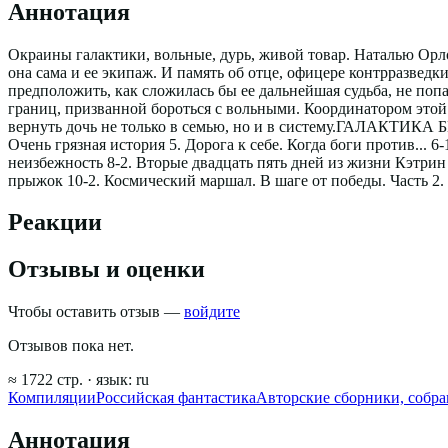
Аннотация
Окраины галактики, вольные, дурь, живой товар. Наталью Орло
она сама и ее экипаж. И память об отце, офицере контрразвед
предположить, как сложилась бы ее дальнейшая судьба, не по
границ, призванной бороться с вольными. Координатором этой
вернуть дочь не только в семью, но и в систему.ГАЛАКТИКА Б
Очень грязная история 5. Дорога к себе. Когда боги против... 
неизбежность 8-2. Вторые двадцать пять дней из жизни Кэтрин 
прыжок 10-2. Космический маршал. В шаге от победы. Часть 2.
Реакции
Отзывы и оценки
Чтобы оставить отзыв —
войдите
Отзывов пока нет.
≈
1722
стр.
· язык:
ru
Компиляции
Российская фантастика
Авторские сборники, собр
Аннотация