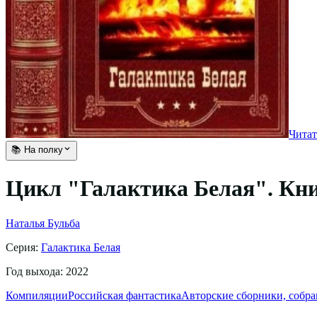
Читат
📚 На полку
Цикл "Галактика Белая". Кни
Наталья Бульба
Серия:
Галактика Белая
Год выхода:
2022
Компиляции
Российская фантастика
Авторские сборники, собр