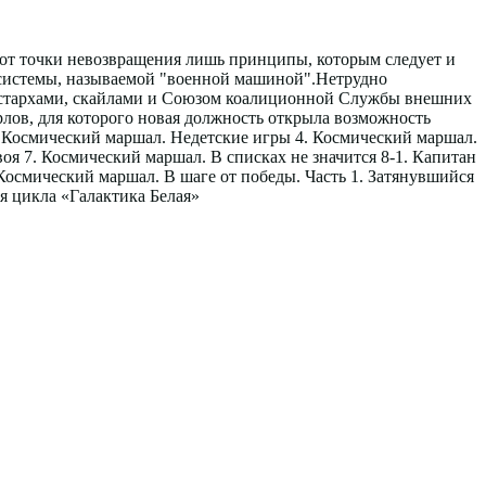
т от точки невозвращения лишь принципы, которым следует и
м системы, называемой "военной машиной".Нетрудно
ие стархами, скайлами и Союзом коалиционной Службы внешних
рлов, для которого новая должность открыла возможность
. Космический маршал. Недетские игры 4. Космический маршал.
своя 7. Космический маршал. В списках не значится 8-1. Капитан
. Космический маршал. В шаге от победы. Часть 1. Затянувшийся
я цикла «Галактика Белая»