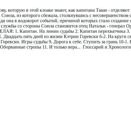
ву, которую в этой клоаке знают, как капитана Таши - отделяю
ки Союза, из которого сбежала, столкнувшись с несовершенство
пади она в водоворот событий, причиной которых стало создан
 службы со стороны Союза становится отец Натальи - генерал О
ЕЛАЯ: 1. Капитан. На линии судьбы 2. Капитан перехватчика 3
6-1. Двадцать пять дней из жизни Кэтрин Горевски 6-2. На круги 
Горевски. Игры судьбы 9. Дорога к себе. Ступить за грань 10-1
 Оборванные стропы 11. И только вера... Глоссарий и Хронологи