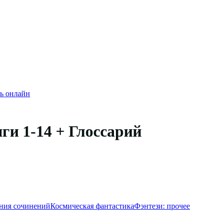
ь онлайн
ги 1-14 + Глоссарий
ания сочинений
Космическая фантастика
Фэнтези: прочее