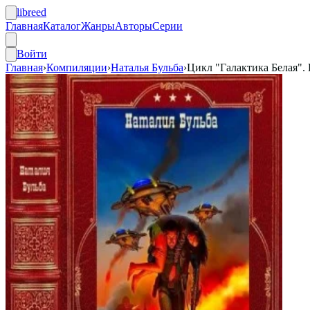
libreed
Главная
Каталог
Жанры
Авторы
Серии
Войти
Главная
›
Компиляции
›
Наталья Бульба
›
Цикл "Галактика Белая". 