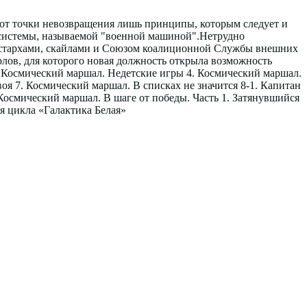
т от точки невозвращения лишь принципы, которым следует и
м системы, называемой "военной машиной".Нетрудно
ие стархами, скайлами и Союзом коалиционной Службы внешних
рлов, для которого новая должность открыла возможность
. Космический маршал. Недетские игры 4. Космический маршал.
своя 7. Космический маршал. В списках не значится 8-1. Капитан
. Космический маршал. В шаге от победы. Часть 1. Затянувшийся
я цикла «Галактика Белая»