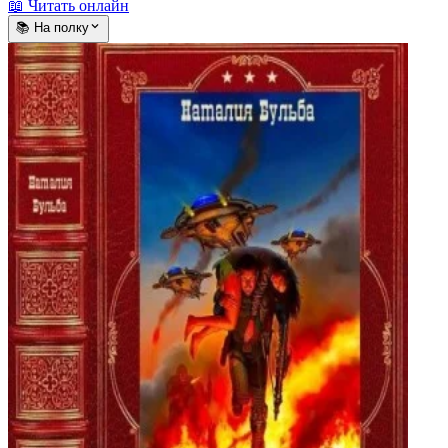
📖 Читать онлайн
📚 На полку