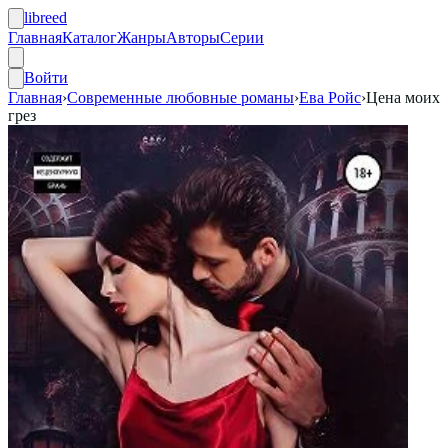
libreed
Главная
Каталог
Жанры
Авторы
Серии
Войти
Главная
›
Современные любовные романы
›
Ева Ройс
›
Цена моих
грез