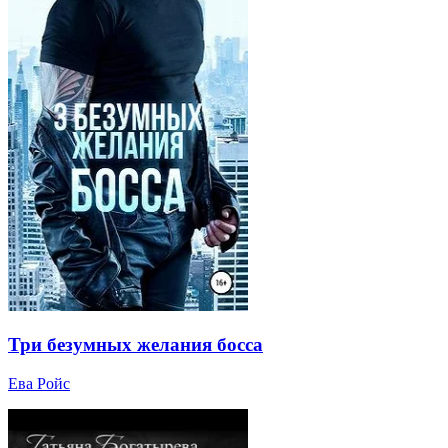
Три безумных желания босса
Ева Ройс