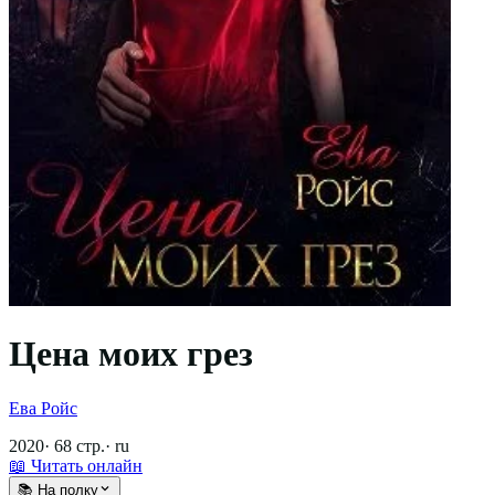
Цена моих грез
Ева Ройс
2020
·
68
стр.
·
ru
📖 Читать онлайн
📚 На полку