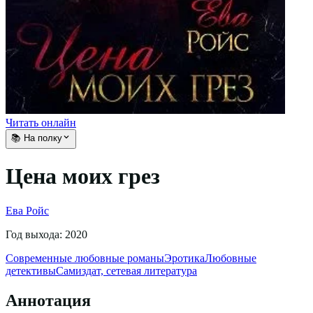
Читать онлайн
📚 На полку
Цена моих грез
Ева Ройс
Год выхода:
2020
Современные любовные романы
Эротика
Любовные
детективы
Самиздат, сетевая литература
Аннотация