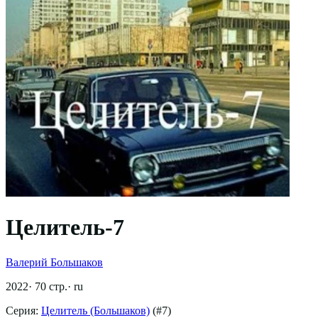
Целитель-7
Валерий Большаков
2022
·
70
стр.
·
ru
Серия:
Целитель (Большаков)
(#
7
)