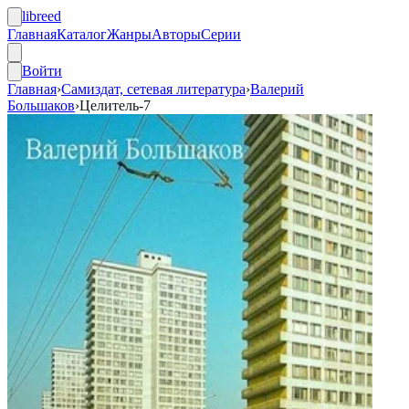
libreed
Главная
Каталог
Жанры
Авторы
Серии
Войти
Главная
›
Самиздат, сетевая литература
›
Валерий
Большаков
›
Целитель-7