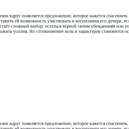
изни вдруг появляется предложение, которое кажется спасением
ставить ей возможность участвовать в воспитании его дочери, ес
 встаёт сложный выбор: остаться верной своим убеждениям или 
иложить усилия. Их столкновение воль и характеров становится 
изни вдруг появляется предложение, которое кажется спасением
ставить ей возможность участвовать в воспитании его дочери, ес