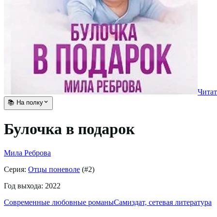
Читат
📚 На полку
Булочка в подарок
Мила Реброва
Серия:
Отцы поневоле
(#
2
)
Год выхода:
2022
Современные любовные романы
Самиздат, сетевая литература