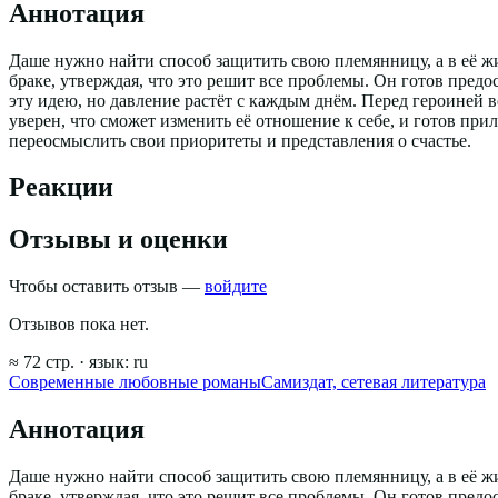
Аннотация
Даше нужно найти способ защитить свою племянницу, а в её ж
браке, утверждая, что это решит все проблемы. Он готов предо
эту идею, но давление растёт с каждым днём. Перед героиней
уверен, что сможет изменить её отношение к себе, и готов пр
переосмыслить свои приоритеты и представления о счастье.
Реакции
Отзывы и оценки
Чтобы оставить отзыв —
войдите
Отзывов пока нет.
≈
72
стр.
· язык:
ru
Современные любовные романы
Самиздат, сетевая литература
Аннотация
Даше нужно найти способ защитить свою племянницу, а в её ж
браке, утверждая, что это решит все проблемы. Он готов предо