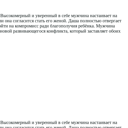
. Высокомерный и уверенный в себе мужчина настаивает на
ли она согласится стать его женой. Даша полностью отвергает
пойти на компромисс ради благополучия ребёнка. Мужчина
основой развивающегося конфликта, который заставляет обоих
. Высокомерный и уверенный в себе мужчина настаивает на
ли она согласится стать его женой. Даша полностью отвергает