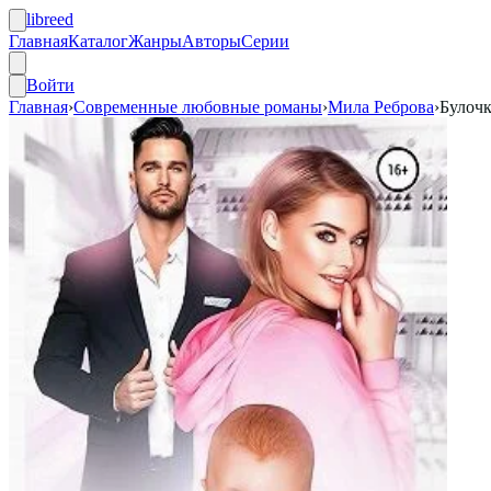
libreed
Главная
Каталог
Жанры
Авторы
Серии
Войти
Главная
›
Современные любовные романы
›
Мила Реброва
›
Булочк