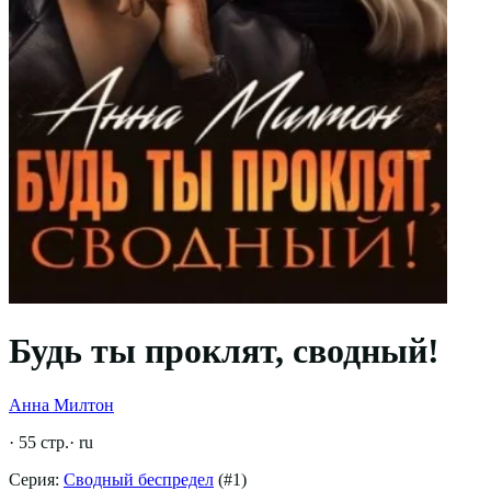
Будь ты проклят, сводный!
Анна Милтон
·
55
стр.
·
ru
Серия:
Сводный беспредел
(#
1
)