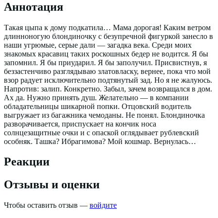
Аннотация
Такая цыпа к дому подкатила… Мама дорогая! Каким ветром
длинноногую блондиночку с безупречной фигуркой занесло в
наши угрюмые, серые дали ― загадка века. Среди моих
знакомых красавиц таких роскошных бедер не водится. Я бы
запомнил. Я бы приударил. Я бы заполучил. Присвистнув, я
беззастенчиво разглядываю златовласку, вернее, пока что мой
взор радует исключительно подтянутый зад. Но я не жалуюсь.
Напротив: залип. Конкретно. Забыл, зачем возвращался в дом.
Ах да. Нужно принять душ. Желательно ― в компании
обладательницы шикарной попки. Отцовский водитель
выгружает из багажника чемоданы. Не понял. Блондиночка
разворачивается, приспускает на кончик носа
солнцезащитные очки и с опаской оглядывает рублевский
особняк. Ташка? Ибрагимова? Мой кошмар. Вернулась…
Реакции
Отзывы и оценки
Чтобы оставить отзыв —
войдите