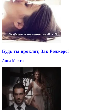
Будь ты проклят, Зак Роджерс!
Анна Милтон