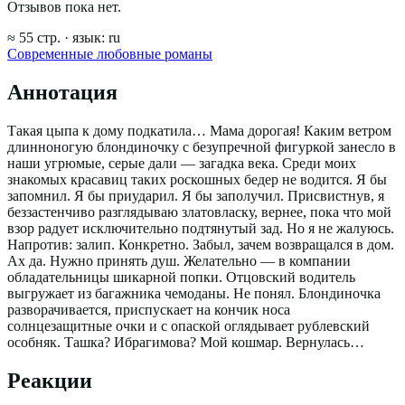
Отзывов пока нет.
≈
55
стр.
· язык:
ru
Современные любовные романы
Аннотация
Такая цыпа к дому подкатила… Мама дорогая! Каким ветром
длинноногую блондиночку с безупречной фигуркой занесло в
наши угрюмые, серые дали ― загадка века. Среди моих
знакомых красавиц таких роскошных бедер не водится. Я бы
запомнил. Я бы приударил. Я бы заполучил. Присвистнув, я
беззастенчиво разглядываю златовласку, вернее, пока что мой
взор радует исключительно подтянутый зад. Но я не жалуюсь.
Напротив: залип. Конкретно. Забыл, зачем возвращался в дом.
Ах да. Нужно принять душ. Желательно ― в компании
обладательницы шикарной попки. Отцовский водитель
выгружает из багажника чемоданы. Не понял. Блондиночка
разворачивается, приспускает на кончик носа
солнцезащитные очки и с опаской оглядывает рублевский
особняк. Ташка? Ибрагимова? Мой кошмар. Вернулась…
Реакции