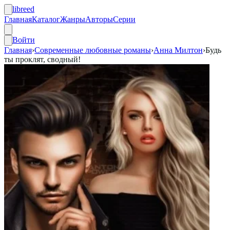
libreed
Главная
Каталог
Жанры
Авторы
Серии
Войти
Главная
›
Современные любовные романы
›
Анна Милтон
›
Будь
ты проклят, сводный!