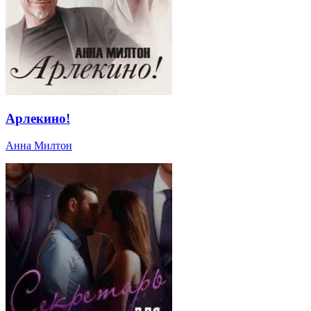
Арлекино!
Анна Милтон