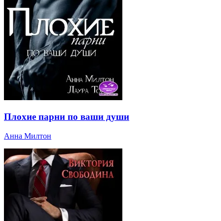
Плохие парни по ваши души
Анна Милтон