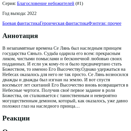
Серия:
Благословение небожителей
(#
1
)
Год выхода:
2022
Боевая фантастика
Героическая фантастика
Фэнтези: прочее
Аннотация
В незапамятные времена Се Лянь был наследным принцем
государства Сяньлэ. Судьба одарила его всем: прекрасным
ликом, чистыми помыслами и бесконечной любовью своих
подданных. И если уж кому-то и было предначертано стать
Божеством, то именно Его Высочеству.Однако удержаться на
Небесах оказалось для него не так просто. Се Лянь возносился
дважды и дважды был изгнан на землю. И вот спустя
восемьсот лет скитаний Его Высочество вновь возвращается в
Небесные чертоги. Получив своё первое задание в роли
Божества, он сталкивается с таинственным и невероятно
могущественным демоном, который, как оказалось, уже давно
положил глаз на наследного принца…
Реакции