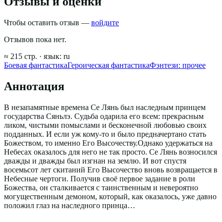
Отзывы и оценки
Чтобы оставить отзыв —
войдите
Отзывов пока нет.
≈
215
стр.
· язык:
ru
Боевая фантастика
Героическая фантастика
Фэнтези: прочее
Аннотация
В незапамятные времена Се Лянь был наследным принцем
государства Сяньлэ. Судьба одарила его всем: прекрасным
ликом, чистыми помыслами и бесконечной любовью своих
подданных. И если уж кому-то и было предначертано стать
Божеством, то именно Его Высочеству.Однако удержаться на
Небесах оказалось для него не так просто. Се Лянь возносился
дважды и дважды был изгнан на землю. И вот спустя
восемьсот лет скитаний Его Высочество вновь возвращается в
Небесные чертоги. Получив своё первое задание в роли
Божества, он сталкивается с таинственным и невероятно
могущественным демоном, который, как оказалось, уже давно
положил глаз на наследного принца…