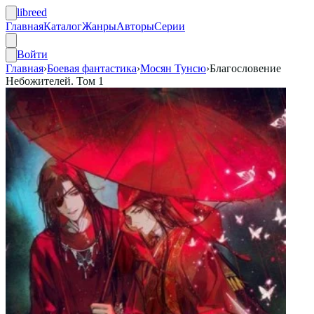
libreed
Главная
Каталог
Жанры
Авторы
Серии
Войти
Главная
›
Боевая фантастика
›
Мосян Тунсю
›
Благословение
Небожителей. Том 1