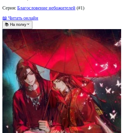
Серия:
Благословение небожителей
(#
1
)
📖 Читать онлайн
📚 На полку