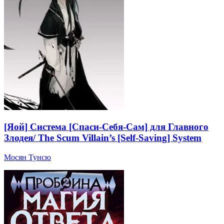
[Яой] Система [Спаси-Себя-Сам] для Главного
Злодея/ The Scum Villain’s [Self-Saving] System
Мосян Тунсю