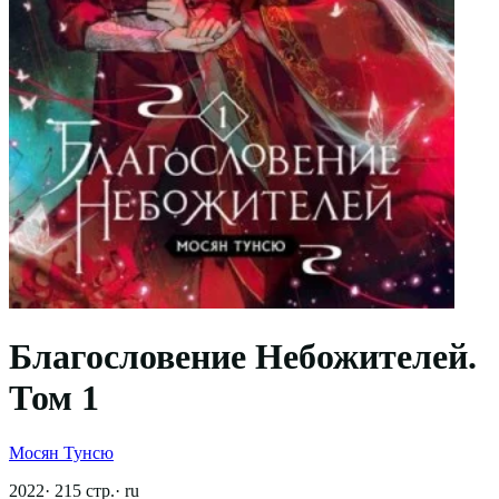
Благословение Небожителей.
Том 1
Мосян Тунсю
2022
·
215
стр.
·
ru