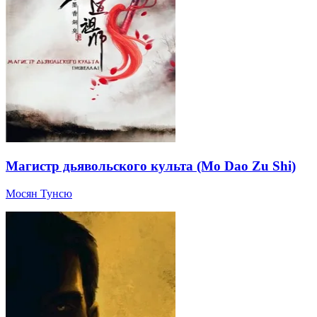
Магистр дьявольского культа (Mo Dao Zu Shi)
Мосян Тунсю