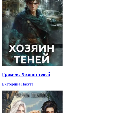
Громов: Хозяин теней
Екатерина Насута