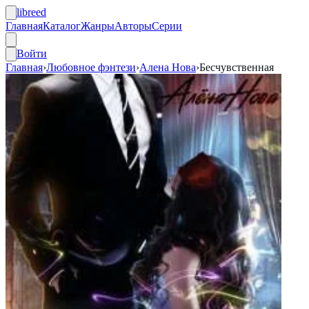
libreed
Главная
Каталог
Жанры
Авторы
Серии
Войти
Главная
›
Любовное фэнтези
›
Алена Нова
›
Бесчувственная