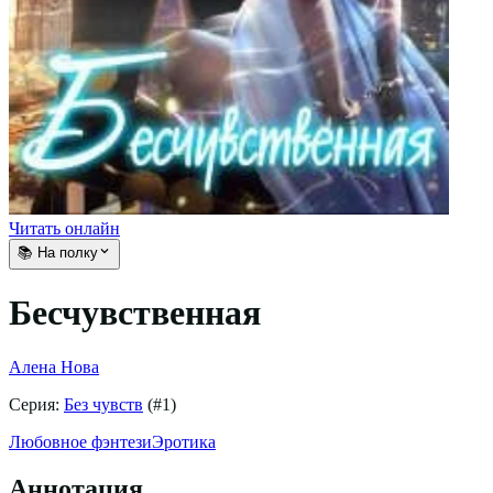
Читать онлайн
📚 На полку
Бесчувственная
Алена Нова
Серия:
Без чувств
(#
1
)
Любовное фэнтези
Эротика
Аннотация