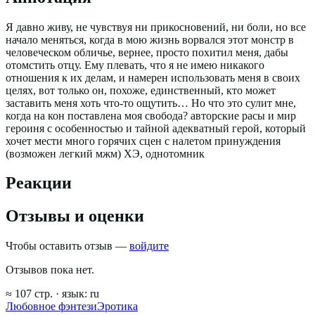
Я давно живу, не чувствуя ни прикосновений, ни боли, но все
начало меняться, когда в мою жизнь ворвался этот монстр в
человеческом обличье, вернее, просто похитил меня, дабы
отомстить отцу. Ему плевать, что я не имею никакого
отношения к их делам, и намерен использовать меня в своих
целях, вот только он, похоже, единственный, кто может
заставить меня хоть что-то ощутить… Но что это сулит мне,
когда на кон поставлена моя свобода? авторские расы и мир
героиня с особенностью и тайной адекватный герой, который
хочет мести много горячих сцен с налетом принуждения
(возможен легкий мжм) ХЭ, однотомник
Реакции
Отзывы и оценки
Чтобы оставить отзыв —
войдите
Отзывов пока нет.
≈
107
стр.
· язык:
ru
Любовное фэнтези
Эротика