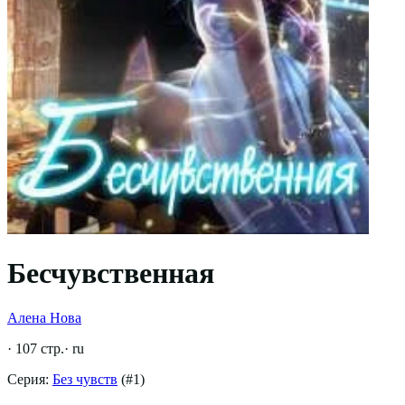
Бесчувственная
Алена Нова
·
107
стр.
·
ru
Серия:
Без чувств
(#
1
)