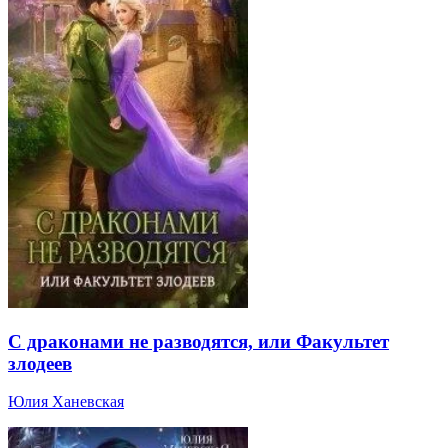
С драконами не разводятся, или Факультет
злодеев
Юлия Ханевская