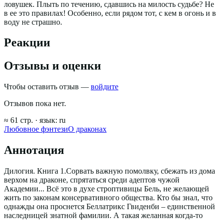
ловушек. Плыть по течению, сдавшись на милость судьбе? Не
в ее это правилах! Особенно, если рядом тот, с кем в огонь и в
воду не страшно.
Реакции
Отзывы и оценки
Чтобы оставить отзыв —
войдите
Отзывов пока нет.
≈
61
стр.
· язык:
ru
Любовное фэнтези
О драконах
Аннотация
Дилогия. Книга 1.Сорвать важную помолвку, сбежать из дома
верхом на драконе, спрятаться среди адептов чужой
Академии... Всё это в духе строптивицы Бель, не желающей
жить по законам консервативного общества. Кто бы знал, что
однажды она проснется Беллатрикс Гвиденби – единственной
наследницей знатной фамилии. А такая желанная когда-то