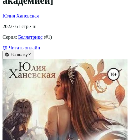
академией]
Юлия Ханевская
2022
·
61
стр.
·
ru
Серия:
Беллатрикс
(#
1
)
📖 Читать онлайн
📚 На полку