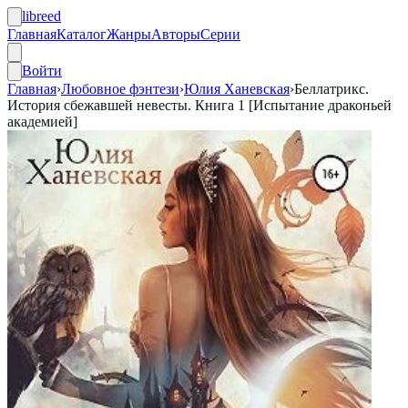
libreed
Главная
Каталог
Жанры
Авторы
Серии
Войти
Главная
›
Любовное фэнтези
›
Юлия Ханевская
›
Беллатрикс.
История сбежавшей невесты. Книга 1 [Испытание драконьей
академией]