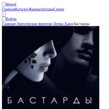
libreed
Главная
Каталог
Жанры
Авторы
Серии
Войти
Главная
›
Эротическое фэнтези
›
Леона Хард
›
Бастарды