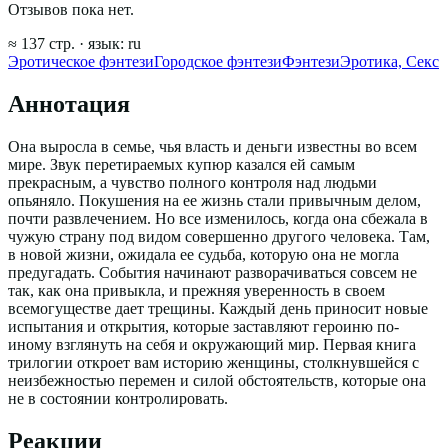
Отзывов пока нет.
≈
137
стр.
· язык:
ru
Эротическое фэнтези
Городское фэнтези
Фэнтези
Эротика, Секс
Аннотация
Она выросла в семье, чья власть и деньги известны во всем
мире. Звук перетираемых купюр казался ей самым
прекрасным, а чувство полного контроля над людьми
опьяняло. Покушения на ее жизнь стали привычным делом,
почти развлечением. Но все изменилось, когда она сбежала в
чужую страну под видом совершенно другого человека. Там,
в новой жизни, ожидала ее судьба, которую она не могла
предугадать. События начинают разворачиваться совсем не
так, как она привыкла, и прежняя уверенность в своем
всемогуществе дает трещины. Каждый день приносит новые
испытания и открытия, которые заставляют героиню по-
иному взглянуть на себя и окружающий мир. Первая книга
трилогии откроет вам историю женщины, столкнувшейся с
неизбежностью перемен и силой обстоятельств, которые она
не в состоянии контролировать.
Реакции