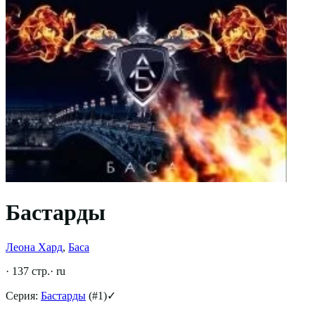
Бастарды
Леона Хард
,
Баса
·
137
стр.
·
ru
Серия:
Бастарды
(#
1
)
✓