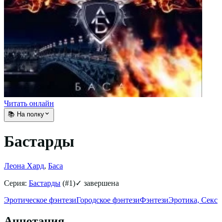
Читать онлайн
📚 На полку
Бастарды
Леона Хард
,
Баса
Серия:
Бастарды
(#
1
)
✓ завершена
Эротическое фэнтези
Городское фэнтези
Фэнтези
Эротика, Секс
Аннотация