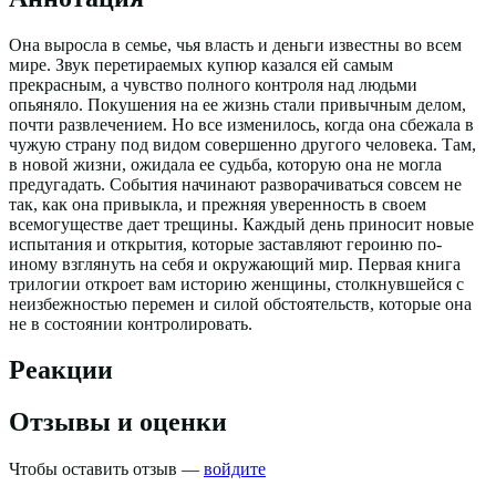
Она выросла в семье, чья власть и деньги известны во всем
мире. Звук перетираемых купюр казался ей самым
прекрасным, а чувство полного контроля над людьми
опьяняло. Покушения на ее жизнь стали привычным делом,
почти развлечением. Но все изменилось, когда она сбежала в
чужую страну под видом совершенно другого человека. Там,
в новой жизни, ожидала ее судьба, которую она не могла
предугадать. События начинают разворачиваться совсем не
так, как она привыкла, и прежняя уверенность в своем
всемогуществе дает трещины. Каждый день приносит новые
испытания и открытия, которые заставляют героиню по-
иному взглянуть на себя и окружающий мир. Первая книга
трилогии откроет вам историю женщины, столкнувшейся с
неизбежностью перемен и силой обстоятельств, которые она
не в состоянии контролировать.
Реакции
Отзывы и оценки
Чтобы оставить отзыв —
войдите