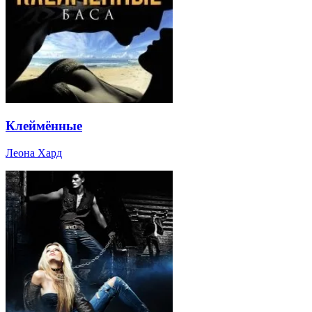
Клеймённые
Леона Хард