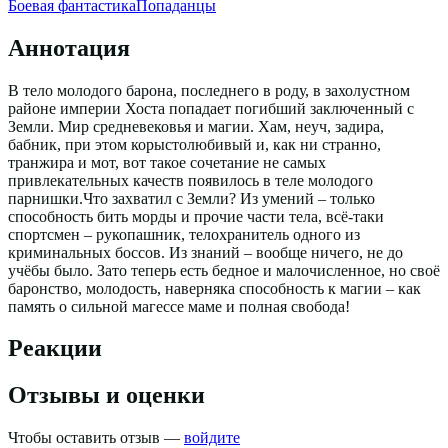
Боевая фантастика
Попаданцы
Аннотация
В тело молодого барона, последнего в роду, в захолустном
районе империи Хоста попадает погибший заключенный с
Земли. Мир средневековья и магии. Хам, неуч, задира,
бабник, при этом корыстолюбивый и, как ни странно,
транжира и мот, вот такое сочетание не самых
привлекательных качеств появилось в теле молодого
парнишки.Что захватил с Земли? Из умений – только
способность бить морды и прочие части тела, всё-таки
спортсмен – рукопашник, телохранитель одного из
криминальных боссов. Из знаний – вообще ничего, не до
учёбы было. Зато теперь есть бедное и малочисленное, но своё
баронство, молодость, наверняка способность к магии – как
память о сильной магессе маме и полная свобода!
Реакции
Отзывы и оценки
Чтобы оставить отзыв —
войдите