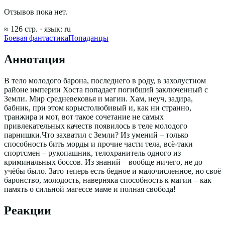
Отзывов пока нет.
≈
126
стр.
· язык:
ru
Боевая фантастика
Попаданцы
Аннотация
В тело молодого барона, последнего в роду, в захолустном
районе империи Хоста попадает погибший заключенный с
Земли. Мир средневековья и магии. Хам, неуч, задира,
бабник, при этом корыстолюбивый и, как ни странно,
транжира и мот, вот такое сочетание не самых
привлекательных качеств появилось в теле молодого
парнишки.Что захватил с Земли? Из умений – только
способность бить морды и прочие части тела, всё-таки
спортсмен – рукопашник, телохранитель одного из
криминальных боссов. Из знаний – вообще ничего, не до
учёбы было. Зато теперь есть бедное и малочисленное, но своё
баронство, молодость, наверняка способность к магии – как
память о сильной магессе маме и полная свобода!
Реакции