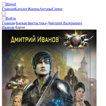
libreed
Главная
Каталог
Жанры
Авторы
Серии
Войти
Главная
›
Боевая фантастика
›
Дмитрий Валерьевич
Иванов
›
Барон