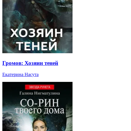
Громов: Хозяин теней
Екатерина Насута