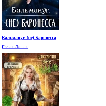
Бальмануг. (не) Баронесса
Полина Лашина