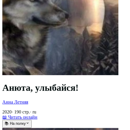
Анюта, улыбайся!
Анна Летняя
2020
·
190
стр.
·
ru
📖 Читать онлайн
📚 На полку