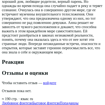
хороший дом, любящие родители, верный парень. Но
однажды во время похода она случайно падает в реку и теряет
сознание. Очнулась она в совершенно другом мире, где ее
встречают мужчины внушительного телосложения. Они
утверждают, что она предназначена одному из них, но тот
совершенно не рад появлению девушки. Анна решает не
зависеть от чужого расположения и докажет, что способна
выжить в этом враждебном мире самостоятельно. Ей
предстоит разобраться в законах незнакомой реальности,
понять, почему она оказалась здесь и что от нее хотят эти
странные люди. Впереди неожиданные встречи, опасности и
открытия, которые заставят героиню переосмыслить все, что
она знала о себе и окружающем мире.
Реакции
Отзывы и оценки
Чтобы оставить отзыв —
войдите
Отзывов пока нет.
≈
190
стр.
· язык:
ru
Любовное фэнтези
Бытовое фэнтези
Попаданцы