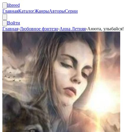
libreed
Главная
Каталог
Жанры
Авторы
Серии
Войти
Главная
›
Любовное фэнтези
›
Анна Летняя
›
Анюта, улыбайся!