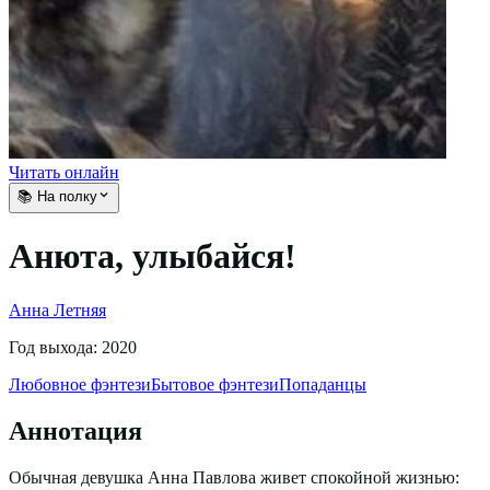
Читать онлайн
📚 На полку
Анюта, улыбайся!
Анна Летняя
Год выхода:
2020
Любовное фэнтези
Бытовое фэнтези
Попаданцы
Аннотация
Обычная девушка Анна Павлова живет спокойной жизнью: