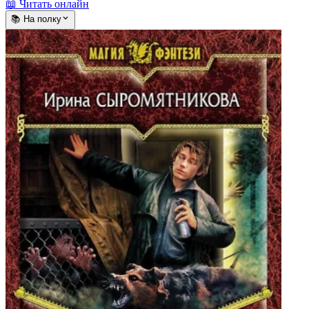
📖 Читать онлайн
📚 На полку