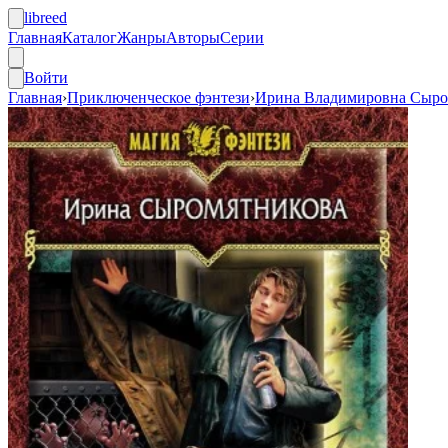
libreed
Главная
Каталог
Жанры
Авторы
Серии
Войти
Главная
›
Приключенческое фэнтези
›
Ирина Владимировна Сыро