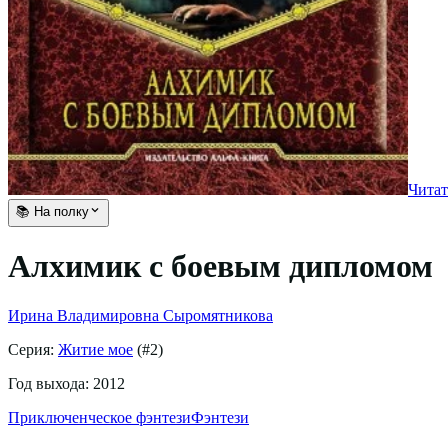
Читат
📚 На полку
Алхимик с боевым дипломом
Ирина Владимировна Сыромятникова
Серия:
Житие мое
(#
2
)
Год выхода:
2012
Приключенческое фэнтези
Фэнтези