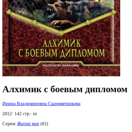
Алхимик с боевым дипломом
Ирина Владимировна Сыромятникова
2012
·
142
стр.
·
ru
Серия:
Житие мое
(#
2
)