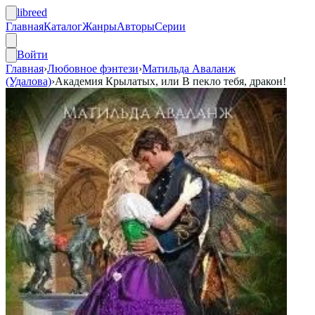
libreed
Главная
Каталог
Жанры
Авторы
Серии
Войти
Главная
›
Любовное фэнтези
›
Матильда Аваланж
(Удалова)
›
Академия Крылатых, или В пекло тебя, дракон!