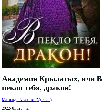
Академия Крылатых, или В
пекло тебя, дракон!
Матильда Аваланж (Удалова)
2022
·
81
стр.
·
ru