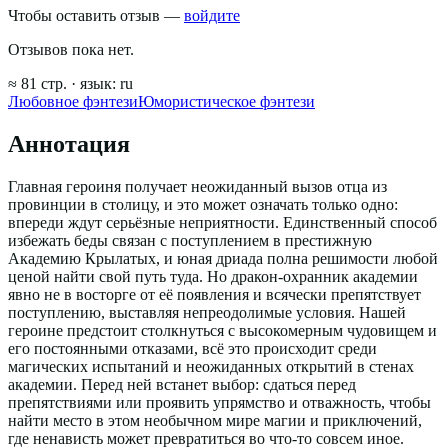
Чтобы оставить отзыв —
войдите
Отзывов пока нет.
≈
81
стр.
· язык:
ru
Любовное фэнтези
Юмористическое фэнтези
Аннотация
Главная героиня получает неожиданный вызов отца из
провинции в столицу, и это может означать только одно:
впереди ждут серьёзные неприятности. Единственный способ
избежать беды связан с поступлением в престижную
Академию Крылатых, и юная дриада полна решимости любой
ценой найти свой путь туда. Но дракон-охранник академии
явно не в восторге от её появления и всячески препятствует
поступлению, выставляя непреодолимые условия. Нашей
героине предстоит столкнуться с высокомерным чудовищем и
его постоянными отказами, всё это происходит среди
магических испытаний и неожиданных открытий в стенах
академии. Перед ней встанет выбор: сдаться перед
препятствиями или проявить упрямство и отважность, чтобы
найти место в этом необычном мире магии и приключений,
где ненависть может превратиться во что-то совсем иное.