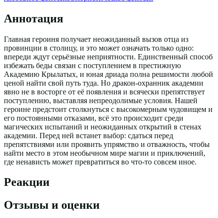
Аннотация
Главная героиня получает неожиданный вызов отца из
провинции в столицу, и это может означать только одно:
впереди ждут серьёзные неприятности. Единственный способ
избежать беды связан с поступлением в престижную
Академию Крылатых, и юная дриада полна решимости любой
ценой найти свой путь туда. Но дракон-охранник академии
явно не в восторге от её появления и всячески препятствует
поступлению, выставляя непреодолимые условия. Нашей
героине предстоит столкнуться с высокомерным чудовищем и
его постоянными отказами, всё это происходит среди
магических испытаний и неожиданных открытий в стенах
академии. Перед ней встанет выбор: сдаться перед
препятствиями или проявить упрямство и отважность, чтобы
найти место в этом необычном мире магии и приключений,
где ненависть может превратиться во что-то совсем иное.
Реакции
Отзывы и оценки