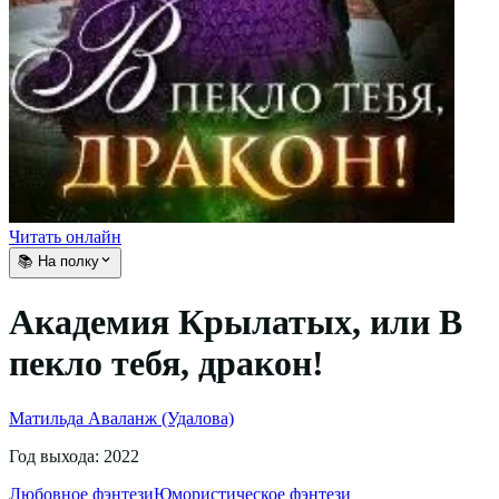
Читать онлайн
📚 На полку
Академия Крылатых, или В
пекло тебя, дракон!
Матильда Аваланж (Удалова)
Год выхода:
2022
Любовное фэнтези
Юмористическое фэнтези