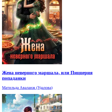
Жена неверного маршала, или Пиццерия
попаданки
Матильда Аваланж (Удалова)